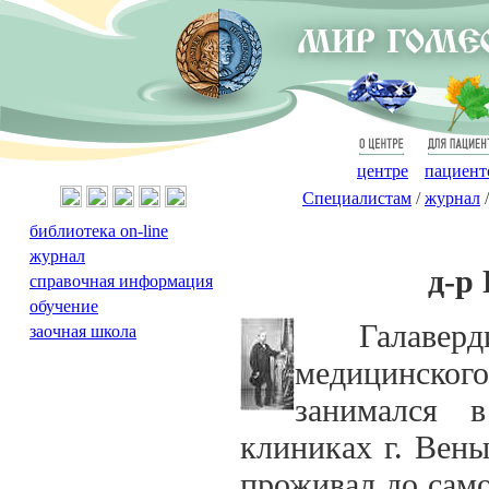
О
Для
центре
пациент
Специалистам
/
журнал
библиотека on-line
журнал
д-р 
справочная информация
обучение
Галавердин 
заочная школа
медицинского
занимался в
клиниках г. Вены
проживал до сам