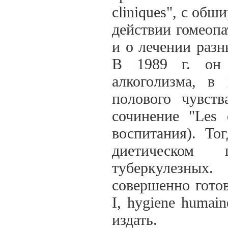
cliniques", с об
действии гомеопа
и о лечении раз
В 1989 г. он 
алкоголизма, в
полового чувст
сочинение "Les 
воспитания). То
диетическом 
туберкулезных
совершенно готово
I, hygiene humai
издать.