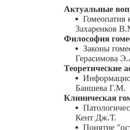
Актуальные воп
Гомеопатия 
Захаренков В
Философия гоме
Законы гоме
Герасимова Э.
Теоретические а
Информацио
Баишева Г.М.
Клиническая го
Патологичес
Кент Дж.Т.
Понятие "ос