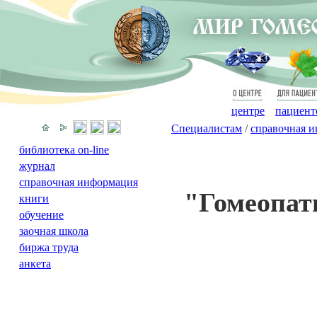
О
Для
центре
пациент
Специалистам
/
справочная 
библиотека on-line
журнал
справочная информация
"Гомеопат
книги
обучение
заочная школа
биржа труда
анкета