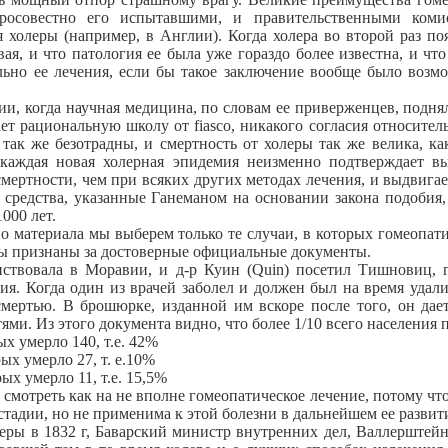
росовестно его испытавшими, и правительственными коми
холеры (например, в Англии). Когда холера во второй раз появ
овая, и что патология ее была уже гораздо более известна, и
ьно ее лечения, если бы такое заключение вообще было возмо
 когда научная медицина, по словам ее приверженцев, подняла
ает рациональную школу от fiasco, никакого согласия относител
так же безотрадны, и смертность от холеры так же велика, ка
 каждая новая холерная эпидемия неизменно подтверждает вы
ертности, чем при всяких других методах лечения, и выдвигае
средства, указанные Ганеманом на основании закона подобия,
1000 лет.
атериала мы выберем только те случаи, в которых гомеопатич
ры признаны за достоверные официальные документы.
овала в Моравии, и д-р Куин (Quin) посетил Тишновиц, гд
ия. Когда один из врачей заболел и должен был на время удалит
смертью. В брошюрке, изданной им вскоре после того, он да
и. Из этого документа видно, что более 1/10 всего населения п
 умерло 140, т.е. 42%
х умерло 27, т. е.10%
 умерло 11, т.е. 15,5%
отреть как на не вполне гомеопатическое лечение, потому что,
стадии, но не применима к этой болезни в дальнейшем ее развит
ы в 1832 г, Баварский министр внутренних дел, Валлерштейн