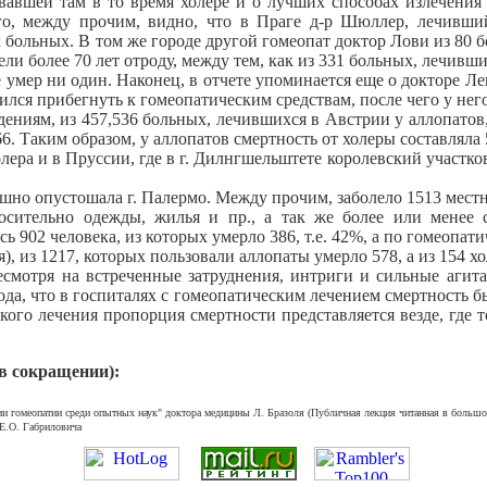
вавшей там в то время холере и о лучших способах излечения
ого, между прочим, видно, что в Праге д-р Шюллер, лечивши
 больных. В том же городе другой гомеопат доктор Лови из 80 б
ели более 70 лет отроду, между тем, как из 331 больных, лечивш
мер ни один. Наконец, в отчете упоминается еще о докторе Леве
лся прибегнуть к гомеопатическим средствам, после чего у него
м, из 457,536 больных, лечившихся в Австрии у аллопатов, вы
6. Таким образом, у аллопатов смертность от холеры составляла
лера и в Пруссии, где в г. Дилнгшельштете королевский участко
шно опустошала г. Палермо. Между прочим, заболело 1513 местны
осительно одежды, жилья и пр., а так же более или менее
 902 человека, из которых умерло 386, т.е. 42%, а по гомеопатич
, из 1217, которых пользовали аллопаты умерло 578, а из 154 хо
отря на встреченные затруднения, интриги и сильные агитац
 года, что в госпиталях с гомеопатическим лечением смертность б
кого лечения пропорция смертности представляется везде, где т
в сокращении):
ии гомеопатии среди опытных наук" доктора медицины Л. Бразоля (Публичная лекция читанная в большой
 Е.О. Габриловича