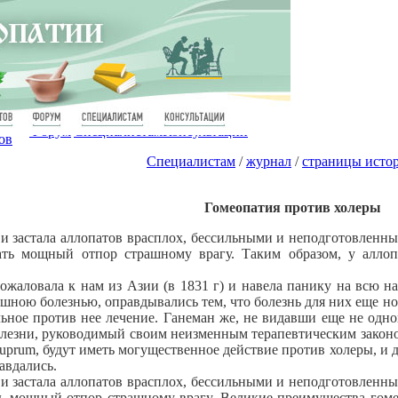
Форум
Специалистам
Консультации
ов
Специалистам
/
журнал
/
страницы исто
Гомеопатия против холеры
застала аллопатов врасплох, бессильными и неподготовленным
ть мощный отпор страшному врагу. Таким образом, у аллопа
аловала к нам из Азии (в 1831 г) и навела панику на всю наш
ашною болезнью, оправдывались тем, что болезнь для них еще нов
льное против нее лечение. Ганеман же, не видавши еще не одн
лезни, руководимый своим неизменным терапевтическим законом,
uprum, будут иметь могущественное действие против холеры, и д
авдались.
застала аллопатов врасплох, бессильными и неподготовленным
ь мощный отпор страшному врагу. Великие преимущества гоме