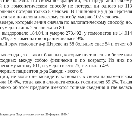
 этой болезни. По своем возвращении, Рот представил своему
й по гомеопатическом способу не потерял ни одного из 113
ольных потерял только 8 человек. В Тишновице у д-ра Герстеля
ихся там по аллопатическому способу, умерло 102 человека.
дере, который лечил сначала по аллопатическому способу, но,
 умерло лишь 2 человека из 80.
здоровело 184,04, и умерло 273,492; у гомеопатов из 14,014
 52%, а у гомеопатов ограничивалась 9%.
вый врач гомеопат д-р Штреке из 58 больных спас 54 и отчет об
х солдат, т.е. таких больных, которые поставлены в более или
 сходных между собою физически и по возрасту. Из них по
ескому методу 611, и умерло всего 25, т.е. около 4%.
лерных пациентов д-ра Бакоди - всего 6.
ии, не могло не засвидетельствовать в своем парламентском
ыла 16,4%, тогда как в аллопатических госпиталях 59,2%. Такая
олько об этом предмете имеются точные сведения и где велась
 аудитории Педагогического музея 20 февраля 1890г.)