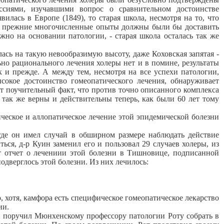
ссиями, изучавшими вопрос о сравнительном достоинстве
илась в Европе (1849), то старая школа, несмотря на то, что
 что прежние многочисленные опыты должны были бы доставить
жно на основании патологии, - старая школа осталась так же
сь на такую невообразимую высоту, даже Коховская запятая -
ьно рационального лечения холеры нет и в помине, результаты
к и прежде. А между тем, несмотря на все успехи патологии,
сокое достоинство гомеопатического лечения, обнаруживает
т поучительный факт, что против точно описанного комплекса
 так же верны и действительны теперь, как были 60 лет тому
еское и аллопатическое лечение этой эпидемической болезни
е он имел случай в обширном размере наблюдать действие
ься, д-р Куин заменил его и пользовал 29 случаев холеры, из
ет отчет о лечениии этой болезни в Тишновице, подписанной
одверглось этой болезни. Из них лечилось:
 хотя, камфора есть специфическое гомеопатическое лекарство
ии.
 поручил Мюнхенскому профессору патологии Роту собрать в