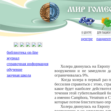
О
Для
центре
пациент
библиотека on-line
журнал
справочная информация
Холера двинулась на Европу и 
обучение
вооружении и не замедлили да
заочная школа
ограничивалась 9%.
Когда холера в первый раз пож
бессилия справиться с этою, стр
какое будет наиболее действите
течения этой губительнейшей бо
а именно Camphora, Veratrum и C
которые потом блистательно опр
Холера двинулась на Европу и 
вооружении и не замедлили дат