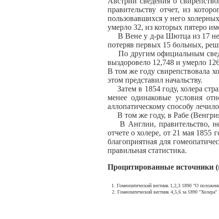
Австрии сведения о свирепство
правительству отчет, из котор
пользовавшихся у него холерных
умерло 32, из которых пятеро им
В Вене у д-ра Шютца из 17 не у
потеряв первых 15 больных, реши
По другим официальным сведения
выздоровело 12,748 и умерло 126
В том же году свирепствовала хо
этом представил начальству.
Затем в 1854 году, холера стра
менее одинаковые условия отн
аллопатическому способу лечилось
В том же году, в Рабе (Венгрия)
В Англии, правительство, несм
отчете о холере, от 21 мая 1855
благоприятная для гомеопатичес
правильная статистика.
Процитированные источники (
1. Гомеопатический вестник 1,2,3 1890 "О положен
2. Гомеопатический вестник 4,5,6 за 1890 "Холера"