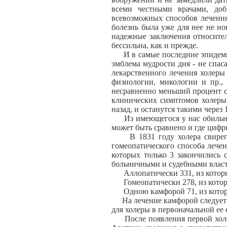
всеми честными врачами, доб
всевозможных способов лечения 
болезнь была уже для нее не н
надежные заключения относител
бессильна, как и прежде.
И в самые последние эпидемии,
эмблема мудрости дня - не спас
лекарственного лечения холеры 
физиологии, микологии и пр.,
несравненно меньший процент см
клинических симптомов холеры 
назад, и останутся такими через 
Из имеющегося у нас обильно м
может быть сравнено и где циф
В 1831 году холера свирепств
гомеопатического способа лечен
которых только 3 закончились 
больничными и судебными властям
Аллопатически 331, из которых
Гомеопатически 278, из которы
Одною камфорой 71, из которых
На лечение камфорой следует см
для холеры в первоначальной ее 
После появления первой холер