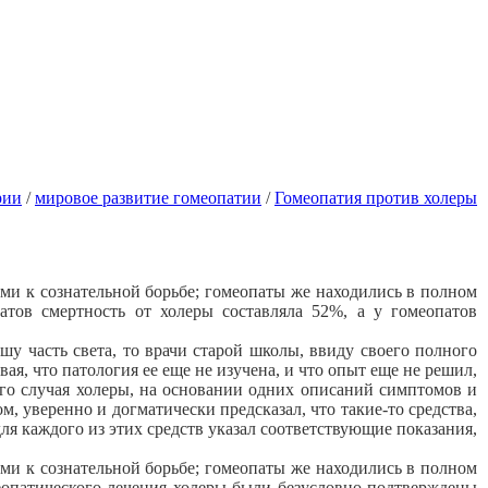
рии
/
мировое развитие гомеопатии
/
Гомеопатия против холеры
и к сознательной борьбе; гомеопаты же находились в полном
тов смертность от холеры составляла 52%, а у гомеопатов
у часть света, то врачи старой школы, ввиду своего полного
ая, что патология ее еще не изучена, и что опыт еще не решил,
ого случая холеры, на основании одних описаний симптомов и
 уверенно и догматически предсказал, что такие-то средства,
ля каждого из этих средств указал соответствующие показания,
и к сознательной борьбе; гомеопаты же находились в полном
опатического лечения холеры были безусловно подтверждены