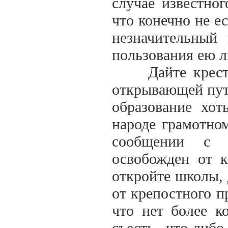
случае известног
что конечно не ес
незначительный
пользования ею л
Дайте крестьян
открывающей путь
образование хот
народе грамотно
сообщении с о
освобожден от к
откройте школы, 
от крепостного пр
что нет более к
съесть что-либ