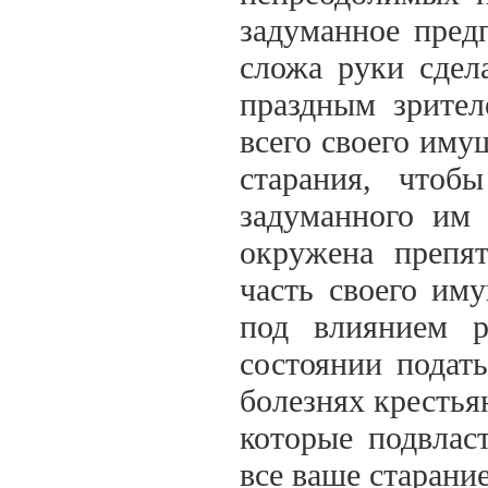
задуманное пред
сложа руки сдел
праздным зрите
всего своего иму
старания, чтоб
задуманного им 
окружена препят
часть своего иму
под влиянием 
состоянии подат
болезнях крестья
которые подвлас
все ваше старани