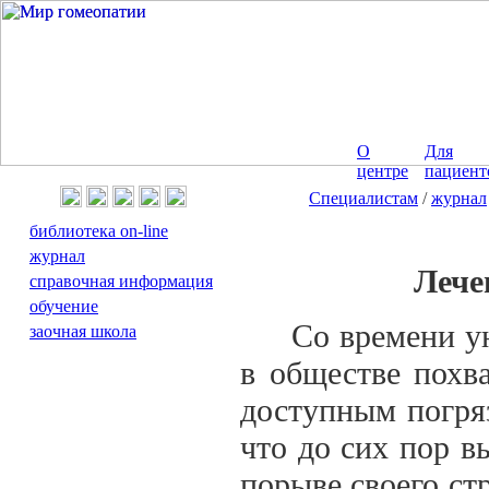
О
Для
центре
пациент
Специалистам
/
журнал
библиотека on-line
журнал
Лече
справочная информация
обучение
Со времени уни
заочная школа
в обществе похва
доступным погряз
что до сих пор 
порыве своего ст