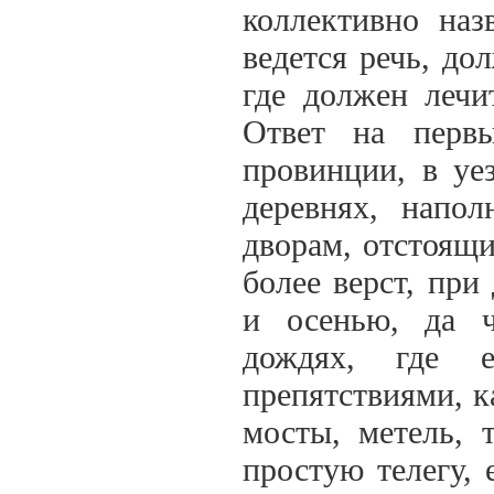
коллективно наз
ведется речь, до
где должен лечит
Ответ на перв
провинции, в уез
деревнях, напо
дворам, отстоящим
более верст, при
и осенью, да 
дождях, где е
препятствиями, к
мосты, метель, 
простую телегу, 