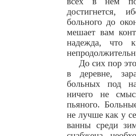
всех в нем по
достигнется, 
больного до око
мешает вам конт
надежда, что 
непродолжительн
До сих пор это 
в деревне, за
больных под н
ничего не смыс
пьяного. Больны
не лучше как у с
ванны среди зи
снабжена необх