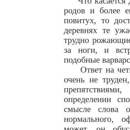
Что касается до
родов и более 
повитух, то дос
деревнях те ужа
трудно рожающие
за ноги, и вст
подобные варвар
Ответ на четве
очень не труден
препятствиями
определении сп
смысле слова о
нормального, о
может, он обус