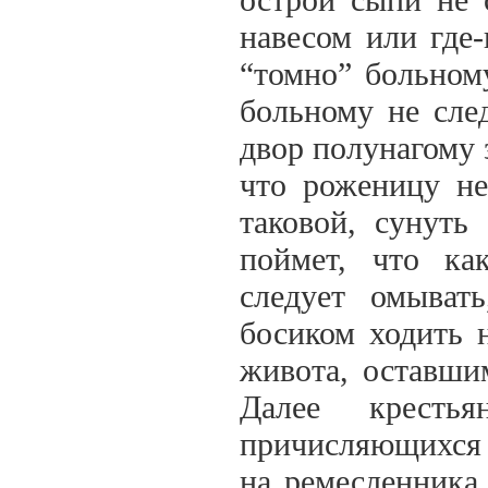
навесом или где-
“томно” больному
больному не сле
двор полунагому 
что роженицу не
таковой, сунуть
поймет, что ка
следует омыват
босиком ходить н
живота, оставши
Далее кресть
причисляющихся к
на ремесленника, 