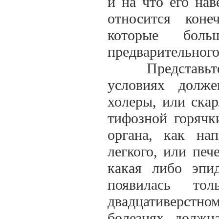
и на что его нав
относится кон
которые бол
предварительного
Представьте в
условиях долж
холеры, или скар
тифозной горячк
органа, как на
легкого, или пе
какая либо эпи
появилась т
двадцативерстн
болезнях должн