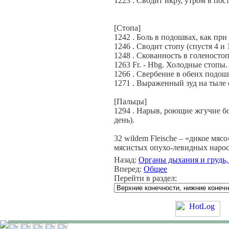
1223 . Сводит икру, утром в пост
[Стопа]
1242 . Боль в подошвах, как при
1246 . Сводит стопу (спустя 4 и 
1248 . Скованность в голеностоп
1263 Fr. - Hbg. Холодные стопы.
1266 . Свербение в обеих подош
1271 . Выраженный зуд на тыле 
[Пальцы]
1294 . Нарыв, роющие жгучие бо
день).
32 wildem Fleische – «дикое мя
мясистых опухо-левидных нарос
Назад:
Органы дыхания и грудь,
Вперед:
Общее
Перейти в раздел: