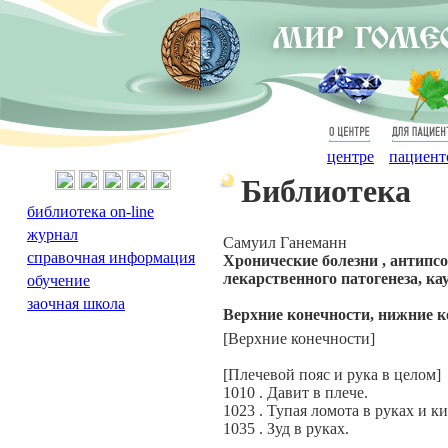
О
Для
центре
пациент
Библиотека
библиотека on-line
журнал
Самуил Ганеманн
справочная информация
Хронические болезни , антипс
лекарственного патогенеза, ка
обучение
заочная школа
Верхние конечности, нижние к
[Верхние конечности]
[Плечевой пояс и рука в целом]
1010 . Давит в плече.
1023 . Тупая ломота в руках и ки
1035 . Зуд в руках.