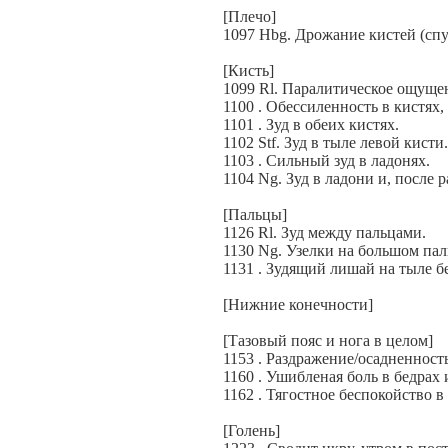
[Плечо]
1097 Hbg. Дрожание кистей (спус
[Кисть]
1099 Rl. Паралитическое ощущен
1100 . Обессиленность в кистях
1101 . Зуд в обеих кистях.
1102 Stf. Зуд в тыле левой кисти.
1103 . Сильный зуд в ладонях.
1104 Ng. Зуд в ладони и, после
[Пальцы]
1126 Rl. Зуд между пальцами.
1130 Ng. Узелки на большом пал
1131 . Зудящий лишай на тыле б
[Нижние конечности]
[Тазовый пояс и нога в целом]
1153 . Раздражение/осадненност
1160 . Ушибленая боль в бедрах 
1162 . Тягостное беспокойство в
[Голень]