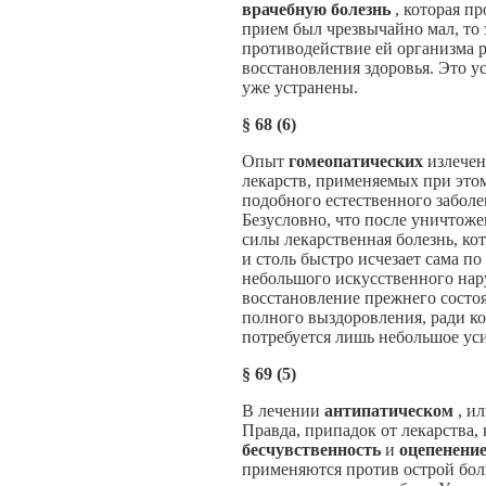
врачебную болезнь
, которая п
прием был чрезвычайно мал, то э
противодействие ей организма р
восстановления здоровья. Это у
уже устранены.
§
68 (6)
Опыт
гомеопатических
излечен
лекарств, применяемых при этом
подобного естественного забол
Безусловно, что после уничтоже
силы лекарственная болезнь, ко
и столь быстро исчезает сама п
небольшого искусственного нар
восстановление прежнего состоя
полного выздоровления, ради к
потребуется лишь небольшое уси
§
69 (5)
В лечении
антипатическом
, и
Правда, припадок от лекарства,
бесчувственность
и
оцепенени
применяются против острой боли