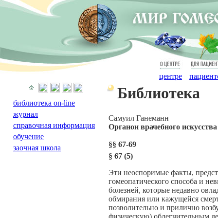
О
Для
центре
пациент
Библиотека
библиотека on-line
журнал
Cамуил Ганеманн
справочная информация
Органон врачебного искусства
обучение
§§ 67-69
заочная школа
§
67 (5)
Эти неоспоримые факты, предс
гомеопатического способа и нев
болезней, которые недавно овла
обмирания или кажущейся смерт
позволительно и прилично возбу
физическую) облегчительным ле