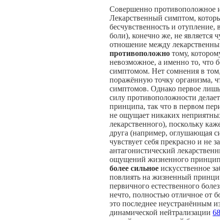
Совершенно противоположное им
Лекарственный симптом, которы
бесчувственность и отупление,
боли), конечно же, не является
отношение между лекарственны
противоположно
тому, котором
невозможное, а именно то, что
симптомом. Нет сомнения в том,
поражённую точку организма, ч
симптомов. Однако первое лишь
силу противоположности делает
принципа, так что в первом пер
не ощущает никаких неприятных
лекарственного), поскольку каж
друга (например, оглушающая си
чувствует себя прекрасно и не 
антагонистический лекарственн
ощущений жизненного принципа
более сильное
искусственное за
повлиять на жизненный принцип
первичного естественного болез
нечто, полностью отличное от б
это последнее неустранённым из
динамической нейтрализации
6