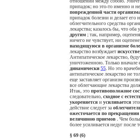
отношении между собою. Уничто
припадок; но это-то именно и н
поврежденной части организм
припадок болезни и делает его 
облегчительного средства орган
лекарства; казалось бы, что об
другим
; так, например, оцепе
ничего не чувствует, ни оцепен
находящуюся в организме бол
лекарство возбуждает
искусств
Антипатическое лекарство, буд
уничтоженною. Только вначале е
динамически
55
. Но это врачеб
антипатическое лекарство не тол
еще заставляет организм произв
все облегчающие лекарства дол
Итак, это
противоположное
со
следовательно,
сходное с естес
укореняется
и
усиливается
это
действие следует за
облегчите
ожесточается по прекращении 
величиною приемов
. Чем боль
более усиливается недуг после т
§
69 (6)