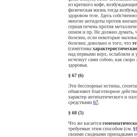
из крепкого кофе, возбуждающи
физическая жизнь тогда возбужд
здоровом теле. Здесь собственн
многие антидоты против внезап
серная печень против металличе
опием и пр. Не должно думать,
болезни, если некоторые малов
болезни; довольно и того, что
т
(симптомы
характеристически
над первыми верх, ослабляли и
исчезнут сами собою, как скоро
здоровья.
§
67 (6)
Эти бесспорные истины, спонт
объясняют благотворное действ
характер антипатического и па
средствами
67
.
§
68 (5)
Что же касается
гомеопатическ
требуемые этим способом (см.
§
своими сходными припадками ес