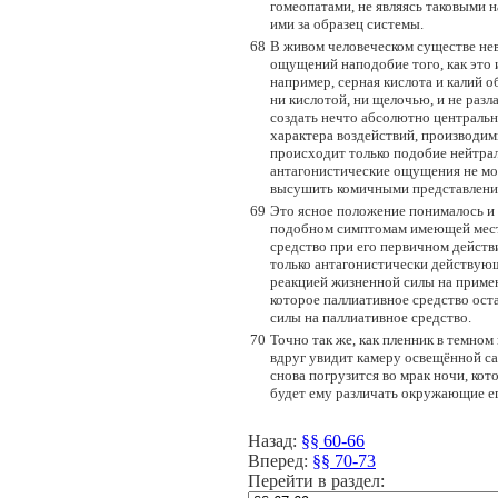
гомеопатами, не являясь таковыми н
ими за образец системы.
68
В живом человеческом существе не
ощущений наподобие того, как это 
например, серная кислота и калий 
ни кислотой, ни щелочью, и не раз
создать нечто абсолютно центрально
характера воздействий, производи
происходит только подобие нейтрали
антагонистические ощущения не мог
высушить комичными представлениям
69
Это ясное положение понималось и 
подобном симптомам имеющей место 
средство при его первичном действи
только антагонистически действующ
реакцией жизненной силы на примен
которое паллиативное средство ост
силы на паллиативное средство.
70
Точно так же, как пленник в темном
вдруг увидит камеру освещённой са
снова погрузится во мрак ночи, кот
будет ему различать окружающие е
Назад:
§§ 60-66
Вперед:
§§ 70-73
Перейти в раздел: