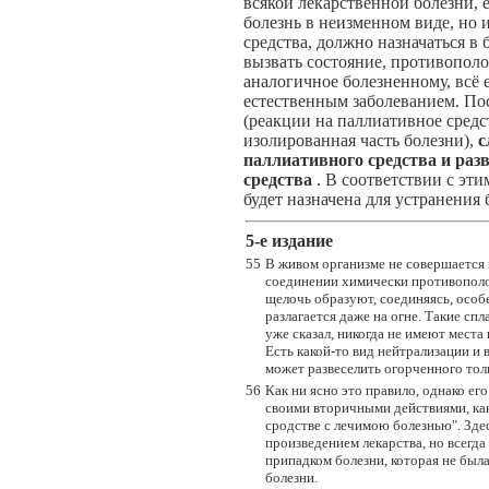
всякой лекарственной болезни, 
болезнь в неизменном виде, но 
средства, должно назначаться в
вызвать состояние, противополо
аналогичное болезненному, всё
естественным заболеванием. По
(реакции на паллиативное сред
изолированная часть болезни),
с
паллиативного средства и раз
средства
. В соответствии с эт
будет назначена для устранения
5-e издание
55
В живом организме не совершается
соединении химически противополож
щелочь образуют, соединяясь, особе
разлагается даже на огне. Такие сп
уже сказал, никогда не имеют мест
Есть какой-то вид нейтрализации и
может развеселить огорченного толь
56
Как ни ясно это правило, однако ег
своими вторичными действиями, как
сродстве с лечимою болезнью". Здес
произведением лекарства, но всегда
припадком болезни, которая не был
болезни.