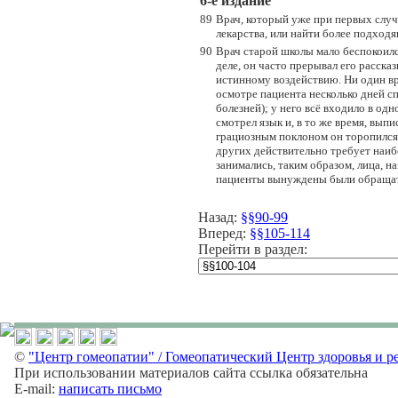
6-e издание
89
Врач, который уже при первых слу
лекарства, или найти более подход
90
Врач старой школы мало беспокоилс
деле, он часто прерывал его расска
истинному воздействию. Ни один вра
осмотре пациента несколько дней сп
болезней); у него всё входило в од
смотрел язык и, в то же время, вып
грациозным поклоном он торопился 
других действительно требует наиб
занимались, таким образом, лица, н
пациенты вынуждены были обращатьс
Назад:
§§90-99
Вперед:
§§105-114
Перейти в раздел:
©
"Центр гомеопатии" / Гомеопатический Центр здоровья и р
При использовании материалов сайта ссылка обязательна
E-mail:
написать письмо