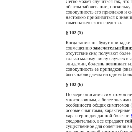
Легко может случиться так, что
об этом заболевании, поскольку
совокупность его признаков и с
настолько приблизиться к знани
гомеопатического средства.
§
102 (5)
Когда записаны будут припадки 
совмещению
замечательнейш
отсутствие сна) получают более
только малому числу случаев вы
эпидемии,
болезнь возникает и
совокупность ее припадков (зна
быть наблюдаемы на одном боль
§
102 (6)
По мере описания симптомов нес
многословным, а более значимы
особенности общих симптомов (к
особые симптомы, характерные т
характерно для данной болезни
следовательно, все страдают
то
существенное для облегчения вы
изучения полной картины болезн