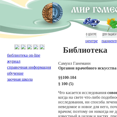
О
Для
центре
пациент
Библиотека
библиотека on-line
журнал
Cамуил Ганеманн
справочная информация
Органон врачебного искусства
обучение
§§100-104
заочная школа
§
100 (5)
Что касается исследования
сово
когда на свете что-либо подобн
исследования, ни способа лечени
неведомое и новое для него, по
врачом; поэтому он никогда не 
известный в целом и частях, пре