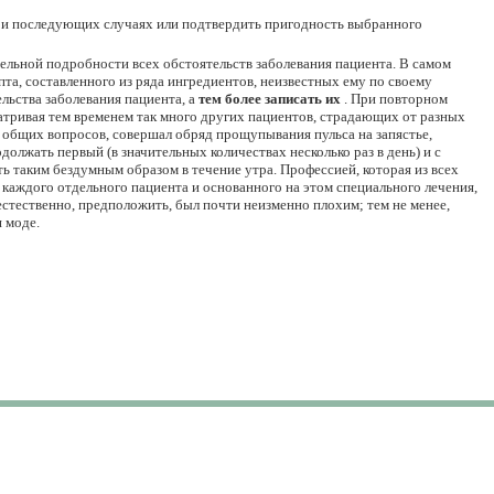
ри последующих случаях или подтвердить пригодность выбранного
тельной подробности всех обстоятельств заболевания пациента. В самом
пта, составленного из ряда ингредиентов, неизвестных ему по своему
ельства заболевания пациента, а
тем более записать их
. При повторном
сматривая тем временем так много других пациентов, страдающих от разных
ко общих вопросов, совершал обряд прощупывания пульса на запястье,
должать первый (в значительных количествах несколько раз в день) и с
 таким бездумным образом в течение утра. Профессией, которая из всех
каждого отдельного пациента и основанного на этом специального лечения,
 естественно, предположить, был почти неизменно плохим; тем не менее,
 моде.