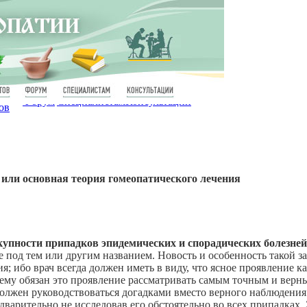
Форум
Специалистам
Консультации
ов
 или oсновная теория гомеопатического лечения
купности припадков эпидемических и спорадических болезне
ое под тем или другим названием. Новость и особенность такой з
я; ибо врач всегда должен иметь в виду, что ясное проявление к
чему обязан это проявление рассматривать самым точным и верн
должен руководствоваться догадками вместо верного наблюдения 
дварительно не исследовав его обстоятельно во всех припадках. 