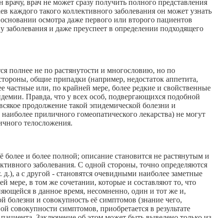
н врачу, врач не может сразу получить полного представления
аев каждого такого коллективного заболевания он может узнать
 основании осмотра даже первого или второго пациентов
ну заболевания и даже преуспеет в определении подходящего
ся полнее не по растянутости и многословию, но по
стороны, общие припадки (например, недостаток аппетита,
ее частные или, по крайней мере, более редкие и свойственные
идемии. Правда, что у всех особ, подвергающихся подобной
 всякое продолжение такой эпидемической болезни и
 наиболее приличного гомеопатического лекарства) не могут
ичного телосложения.
ё более и более полной; описание становится не растянутым и
ктивного заболевания. С одной стороны, точно определяются
 д.), а с другой - становятся очевидными наиболее заметные
й мере, в том же сочетании, которые и составляют то, что
яющейся в данное время, несомненно, один и тот же и,
й болезни и совокупность её симптомов (знание чего,
ой совокупности симптомов, приобретается в результате
 пациента. Заключение об этом может быть выведено только из