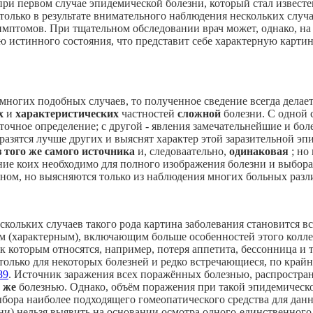
 при первом случае эпидемической болезни, который стал известе
 только в результате внимательного наблюдения нескольких случ
имптомов. При тщательном обследовании врач может, однако, на
ю истинного состояния, что представит себе характерную карти
многих подобных случаев, то полученное сведение всегда делает
их
и
характеристических
частностей
сложной
болезни. С одной 
 точное определение; с другой - явления замечательнейшие и бол
разятся лучше других и выяснят характер этой заразительной эп
з того же самого источника
и, следоваательно,
одинаковая
; но
ние коих необходимо для полного изображения болезни и выбора
ном, но выясняются только из наблюдения многих больных разл
кольких случаев такого рода картина заболевания становится вс
м (характерным), включающим больше особенностей этого колле
 которым относятся, например, потеря аппетита, бессонница и т.
олько для некоторых болезней и редко встречающиеся, по крайне
89
. Источник заражения всех поражённых болезнью, распростран
й же
болезнью. Однако, объём поражения при такой эпидемическо
бора наиболее подходящего гомеопатического средства для данн
и) нельзя выявить на основании осмотра одного-единственного