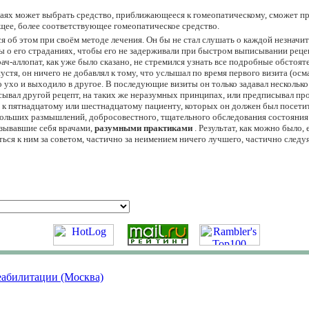
чаях может выбрать средство, приближающееся к гомеопатическому, сможет п
ящее, более соответствующее гомеопатическое средство.
я об этом при своём методе лечения. Он бы не стал слушать о каждой незначи
зы о его страданиях, чтобы его не задерживали при быстром выписывании реце
ч-аллопат, как уже было сказано, не стремился узнать все подробные обстоят
устя, он ничего не добавлял к тому, что услышал по время первого визита (о
но ухо и выходило в другое. В последующие визиты он только задавал несколь
исывал другой рецепт, на таких же неразумных принципах, или предписывал про
к пятнадцатому или шестнадцатому пациенту, которых он должен был посетить
ольших размышлений, добросовестного, тщательного обследования состояния 
азывавшие себя врачами,
разумными практиками
. Результат, как можно было,
я к ним за советом, частично за неимением ничего лучшего, частично следуя
еабилитации (Москва)