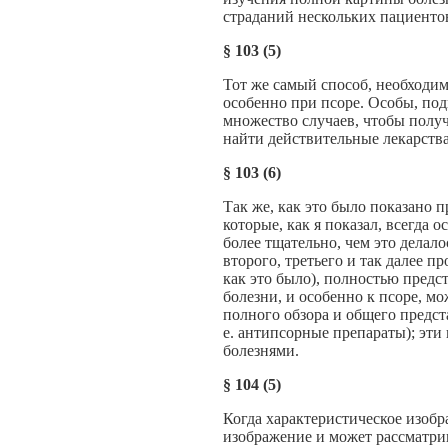
страданий нескольких пациенто
§
103 (5)
Тот же самый способ, необходи
особенно при псоре. Особы, по
множество случаев, чтобы полу
найти действительные лекарства
§
103 (6)
Так же, как это было показано 
которые, как я показал, всегда 
более тщательно, чем это делал
второго, третьего и так далее 
как это было), полностью предс
болезни, и особенно к псоре, м
полного обзора и общего предст
е. антипсорные препараты); эти
болезнями.
§
104 (5)
Когда характеристическое изобр
изображение и может рассматри