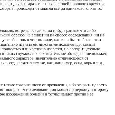
чное от других заразительных болезней прошлого времени,
оторые происходят от миазма всегда одинакового, как то:
важно, встречалось ли когда-нибудь раньше что-либо
коим образом не влияет ни на способ обследования, ни на
уюся болезнь в чистом виде, как если бы это было что-то
 тщательно изучать её, никогда не подменяя догадками
 полностью или частично известен, но всегда тщательно
о в таких случаях, так как тщательное обследование покажет,
кального характера, значительно отличающееся от
егда остается тем же, как, например, оспа, корь и т. д.,
ит тотчас совершенного ее проявления, ибо открыть
целость
 по тщательном исследовании он может по первому и второму
кое
изображение болезни и тотчас найдет против нее