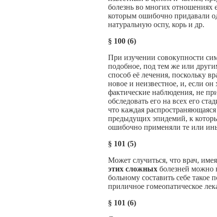
болезнь во многих отношениях е
которым ошибочно придавали одн
натуральную оспу, корь и др.
§
100 (6)
При изучении совокупности сим
подобное, под тем же или други
способ её лечения, поскольку в
новое и неизвестное, и, если он
фактические наблюдения, не при
обследовать его на всех его ста
что каждая распространяющаяся 
предыдущих эпидемий, к которым 
ошибочно применяли те или ины
§
101 (5)
Может случиться, что врач, име
этих сложных
болезней можно 
больному составить себе такое 
приличное гомеопатическое лек
§
101 (6)