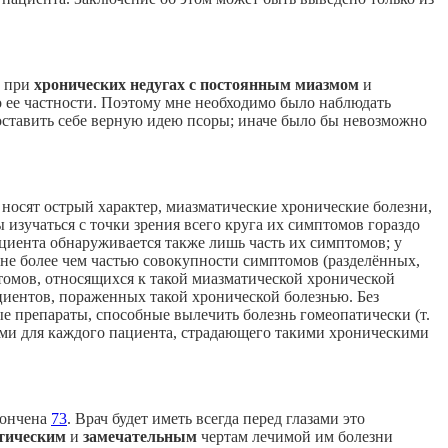
м при
хронических недугах с постоянным миазмом
и
 ее частности. Поэтому мне необходимо было наблюдать
оставить себе верную идею псоры; иначе было бы невозможно
 носят острый характер, миазматические хронические болезни,
ы изучаться с точки зрения всего круга их симптомов гораздо
пациента обнаруживается также лишь часть их симптомов; у
 не более чем частью совокупности симптомов (разделённых,
томов, относящихся к такой миазматической хронической
циентов, пораженных такой хронической болезнью. Без
е препараты, способные вылечить болезнь гомеопатически (т.
вами для каждого пациента, страдающего такими хроническими
кончена
73
. Врач будет иметь всегда перед глазами это
стическим
и
замечательным
чертам лечимой им болезни