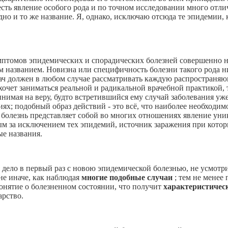
сть явление особого рода и по точном исследовании много отли
о и то же название. Я, однако, исключаю отсюда те эпидемии, к
птомов эпидемических и спорадических болезней совершенно не
м названием. Новизна или специфичность болезни такого рода ни
рач должен в любом случае рассматривать каждую распространяющ
 хочет заниматься реальной и радикальной врачебной практикой,
нимая на веру, будто встретившийся ему случай заболевания уже
диях; подобный образ действий - это всё, что наиболее необходим
болезнь представляет собой во многих отношениях явление уни
за исключением тех эпидемий, источник заражения при которых вс
е названия.
я дело в первый раз с новою эпидемической болезнью, не усмотр
не иначе, как наблюдая
многие подобные случаи
; тем не менее
понятие о болезненном состоянии, что получит
характеристичес
арство.