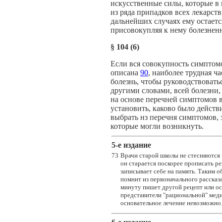
искусственные силы, которые в 
из ряда припадков всех лекарст
дальнейших случаях ему остаетс
присовокупляя к нему болезнен
§
104 (6)
Если вся совокупность симптомо
описана
90
, наиболее трудная ч
болезнь, чтобы руководствовать
другими словами, всей болезни
на основе перечней симптомов в
установить, каково было действ
выбрать нз перечня симптомов, 
которые могли возникнуть.
5-e издание
73
Врачи старой школы не стесняются 
он старается поскорее прописать р
записывает себе на память. Таким о
помнит из первоначального рассказ
минуту пишет другой рецепт или ос
представители "рациональной" меди
основательное лечение невозможно