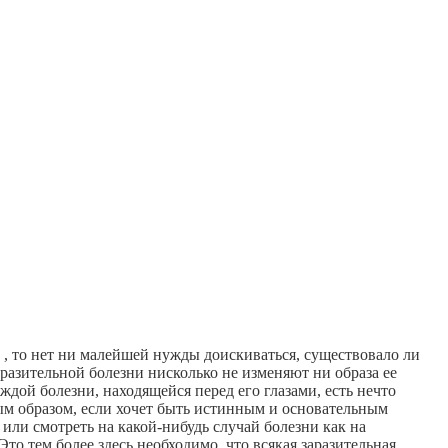
й
, то нет ни малейшей нужды доискиваться, существовало ли
аразительной болезни нисколько не изменяют ни образа ее
аждой болезни, находящейся перед его глазами, есть нечто
ым образом, если хочет быть истинным и основательным
или смотреть на какой-нибудь случай болезни как на
Это тем более здесь необходимо, что всякая заразительная