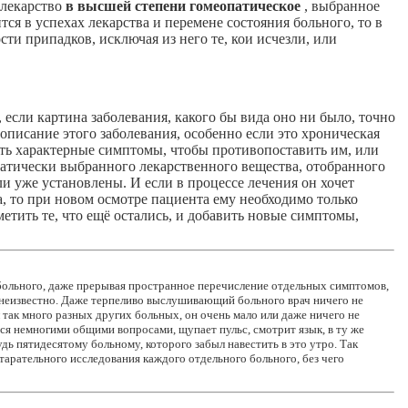
 лекарство
в
высшей степени гомеопатическое
, выбранное
ится в успехах лекарства и перемене состояния больного, то в
ти припадков, исключая из него те, кои исчезли, или
 если картина заболевания, какого бы вида оно ни было, точно
й описание этого заболевания, особенно если это хроническая
рать характерные симптомы, чтобы противопоставить им, или
атически выбранного лекарственного вещества, отобранного
и уже установлены. И если в процессе лечения он хочет
а, то при новом осмотре пациента ему необходимо только
етить те, что ещё остались, и добавить новые симптомы,
 больного, даже прерывая пространное перечисление отдельных симптомов,
и неизвестно. Даже терпеливо выслушивающий больного врач ничего не
 так много разных других больных, он очень мало или даже ничего не
ся немногими общими вопросами, щупает пульс, смотрит язык, в ту же
ь пятидесятому больному, которого забыл навестить в это утро. Так
арательного исследования каждого отдельного больного, без чего