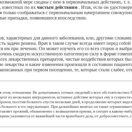
возможной мере сходны с нею в первоначальных действиях, т. е.
в, известных по их
чистым действиям
. Итак, если он удостовер
я только соображаться с первоначальным начертанием совокупнос
ные припадки, появившиеся впоследствии.
в, характерных для данного заболевания, или, другими словами,
асть задачи решена. Врач в таком случае всегда имеет перед собо
ся им при лечении. Он может изучить его со всех сторон и выб
, очень сходную искусственную патогенную силу в форме гомеоп
сех лекарственных препаратов, чистые воздействия которых был
ие лекарства и какие изменения произошли в состоянии пациент
записанных при первом посещении, те, которые стали слабее, отм
в этом, отношении. Не допытываясь точных сведений о всех обстоятельствах
ецепт из нескольких ингредиентов, истинное действие которых ему в сущност
бразом, посетив больного спустя несколько дней, в продолжение которых видел
а больного и его окружающих. При дальнейших визитах он также ограничивает
тавляет прежний, обыкновенно с возвышением приема, и спешит к какому-нибуд
цины уклоняются от важнейшей части врачебного дела, от добросовестного, ст
.