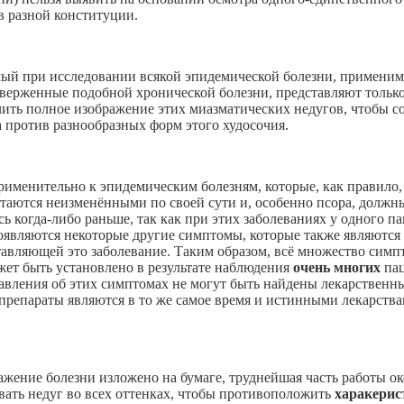
в разной конституции.
мый при исследовании всякой эпидемической болезни, примени
дверженные подобной хронической болезни, представляют только
чить полное изображение этих миазматических недугов, чтобы с
 против разнообразных форм этого худосочия.
применительно к эпидемическим болезням, которые, как правило,
остаются неизменёнными по своей сути и, особенно псора, должн
ось когда-либо раньше, так как при этих заболеваниях у одного 
проявляются некоторые другие симптомы, которые также являются
тавляющей это заболевание. Таким образом, всё множество симп
ожет быть установлено в результате наблюдения
очень многих
па
авления об этих симптомах не могут быть найдены лекарственны
 препараты являются в то же самое время и истинными лекарст
ажение болезни изложено на бумаге, труднейшая часть работы о
вать недуг во всех оттенках, чтобы противоположить
харакери