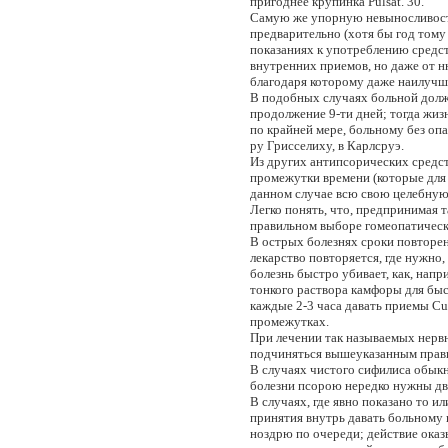
пригоднее крупинка Pulsat. 30.
Самую же упорную невыносливость 
предварительно (хотя бы год тому
показаниях к употреблению средс
внутренних приемов, но даже от н
благодаря которому даже наилучш
В подобных случаях больной долже
продолжение 9-ти дней; тогда жиз
по крайней мере, больному без о
ру Грисселиху, в Карлсруэ.
Из других антипсорических средст
промежутки времени (которые для 
данном случае всю свою целебную с
Легко понять, что, предпринимая 
правильном выборе гомеопатическ
В острых болезнях сроки повторен
лекарство повторяется, где нужно, 
болезнь быстро убивает, как, напр
тонкого раствора камфоры для бы
каждые 2-3 часа давать приемы Cupru
промежутках.
При лечении так называемых нерв
подчиняться вышеуказанным прав
В случаях чистого сифилиса обык
болезни псорою нередко нужны два
В случаях, где явно показано то и
принятия внутрь давать больному 
ноздрю по очереди; действие оказы