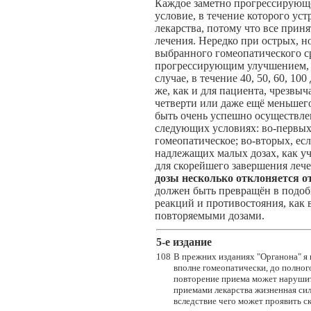
Каждое заметно прогрессирующе
условие, в течение которого ус
лекарства, потому что все прин
лечения. Нередко при острых, н
выбранного гомеопатического ср
прогрессирующим улучшением, и
случае, в течение 40, 50, 60, 10
же, как и для пациента, чрезвы
четверти или даже ещё меньшего
быть очень успешно осуществле
следующих условиях: во-первых
гомеопатическое; во-вторых, есл
надлежащих малых дозах, как у
для скорейшего завершения леч
дозы несколько отклоняется 
должен быть превращён в подоб
реакций и противостояния, как 
повторяемыми дозами.
5-e издание
108
В прежних изданиях "Органона" я п
вполне гомеопатически, до полного
повторение приема может нарушить
приемами лекарства жизненная сил
вследствие чего может проявить с