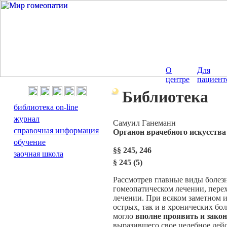
О
Для
центре
пациент
Библиотека
библиотека on-line
журнал
Cамуил Ганеманн
справочная информация
Органон врачебного искусства
обучение
§§ 245, 246
заочная школа
§
245 (5)
Рассмотрев главные виды болезн
гомеопатическом лечении, пере
лечении. При всяком заметном 
острых, так и в хронических бо
могло
вполне проявить и зако
выразившего свое целебное дейс