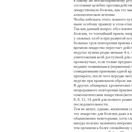
к такому же неблагоприятному рез
состоянии целебно противодейств
лекарственную болезнь, как это м
аллопатическом лечении.
Чтобы избежать этого ложного пут
ныне особому правилу в этом отн
Так как данный вопрос обусловлен
болезни, то тончайший прием, напр
у сильных особ и при развитой пс
больных срок повторения приема ещ
времени лекарство перестает дейст
недугах нужны редко меньше 4-х, ч
уничтожения всей доступной для 
промежутках, если только предше
недавно появившаяся (первичная) ч
семидневными приемами одной крупи
препарата, после чего нередко мог
неделю при правильном образе жи
В других обширных хронических бол
непрерывного повторения приемов
гомеопатическим лекарством (кото
8, 9, 12, 14 дней для полного раз
последовательности.
Тем не менее, однако, жизненная с
это лекарство для болезни даже 
обыкновенно некоторыми, хотя сл
иногда полезно назначить впереме
тем организм к более спокойному 