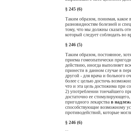
§
245 (6)
Таким образом, понимая, какое
разновидностям болезней и спе
тому, что мы должны сказать от
который следует соблюдать во в
§
246 (5)
Таким образом, постоянное, хот
приема гомеопатически пригодно
действию, иногда выполняет вс
принести в данном случае в пери
другой - для врача и больного 
более с целью достичь возможн
что и эта цель достижима при с
2) употреблении тончайшего пр
достаточно ее стимулирующего,
пригодного лекарства
в надлеж
способствующие возможному уск
противодействий, которые могл
§
246 (6)