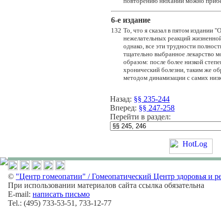
повторению нюханий можно прибег
6-e издание
132
То, что я сказал в пятом издании 
нежелательных реакций жизненной 
однако, все эти трудности полнос
тщательно выбранное лекарство м
образом: после более низкой степ
хронический болезни, таким же об
методом динамизации с самих низк
Назад:
§§ 235-244
Вперед:
§§ 247-258
Перейти в раздел:
©
"Центр гомеопатии" / Гомеопатический Центр здоровья и р
При использовании материалов сайта ссылка обязательна
E-mail:
написать письмо
Tel.: (495) 733-53-51, 733-12-77