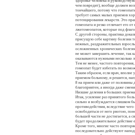
здоровье человека и руководствуяс
чем повредит), вообще должен во
тончайшего, потому что гомеопати
требует самых малых приемов хор
потенцирования лекарств. Это пра
гомеопата и резко отличает его о
лжегомеопатов, которые под флаг
С другой стороны, практика доказ
присущую себе картину болезни то
нежных, раздражительных взрослых
осложненных хронических болезне
не может завершить лечение, так 
оказываются нужными несколько л
Тем не менее, частого повторения
гомеопат будет избегать по возмож
Таким образом, если врач, вполне
приемом больному, и решится, нап
8 на прием или даже от половины д
благоприятен, а иногда даже смен
Низшие деления в больших приемах,
Итак, усиление раз принятого бол
сильно и возбуждается слишком бы
противодействия, вследствие чего
освободиться от него рвотою, поно
большей части не достигается, а 
будет продолжительное действие е
Кроме того, многие часто повторя
последовательно действуют напод