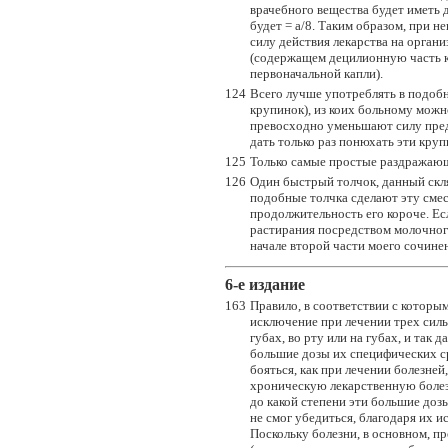
врачебного вещества будет иметь д
будет = a/8. Таким образом, при 
силу действия лекарства на органи
(содержащем децилионную часть к
первоначальной капли).
124
Всего лучше употреблять в подоб
крупинок), из коих больному можно
превосходно уменьшают силу пред
дать только раз понюхать эти круп
125
Только самые простые раздражающи
126
Один быстрый толчок, данный скля
подобные толчка сделают эту смесь
продолжительность его короче. Ес
растирания посредством молочного
начале второй части моего сочине
6-e издание
163
Правило, в соответствии с которы
исключение при лечении трех силь
губах, во рту или на губах, и так д
большие дозы их специфических ср
бояться, как при лечении болезней
хроническую лекарственную болезн
до какой степени эти большие доз
не смог убедиться, благодаря их и
Поскольку болезни, в основном, пр