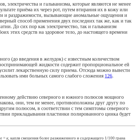
, электричества и гальванизма, которые являются не менее
ультате приёма их через рот, путем втирания их в кожу или
сти и раздражимости, вызывающие аномальные ощущения и
ерный способ применения двух последних так же, как и так
тии. До сих пор как электричество, так и гальванизм
оих этих средств на здоровое тело, до настоящего времени
нного (до введения в желудок) с известным количеством
ь воспринимающей жидкости содержит пропорциональное ей
м, усилит лекарственную силу приема. Отсюда можно вывести
ользовать ими больных самого слабого сложения
126
.
еленному действию северного и южного полюсов мощного
накова, они, тем не менее, противоположны друг другу по
другим полюсом, в соответствии с тем симптомы северного
ствии прикладывания пластинки полированного цинка будет
ие = а; капля cмешения более разжиженного и содержащего 1/100 грана