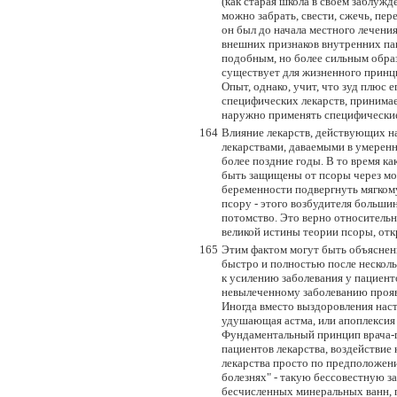
(как старая школа в своем заблужд
можно забрать, свести, сжечь, пер
он был до начала местного лечени
внешних признаков внутренних па
подобным, но более сильным обра
существует для жизненного принцип
Опыт, однако, учит, что зуд плюс
специфических лекарств, принимае
наружно применять специфические
164
Влияние лекарств, действующих н
лекарствами, даваемыми в умеренн
более поздние годы. В то время к
быть защищены от псоры через мол
беременности подвергнуть мягкому
псору - этого возбудителя большин
потомство. Это верно относитель
великой истины теории псоры, от
165
Этим фактом могут быть объяснены
быстро и полностью после нескол
к усилению заболевания у пациен
невылеченному заболеванию прояви
Иногда вместо выздоровления наст
удушающая астма, или апоплексия
Фундаментальный принцип врача-гом
пациентов лекарства, воздействие 
лекарства просто по предположени
болезнях" - такую бессовестную з
бесчисленных минеральных ванн, п