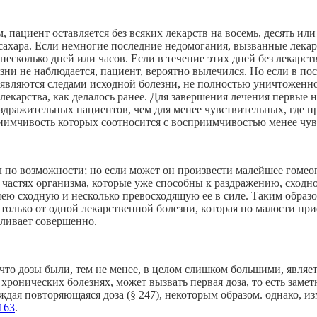
м, пациент оставляется без всяких лекарств на восемь, десять ил
сахара. Если немногие последние недомогания, вызванные лека
 несколько дней или часов. Если в течение этих дней без лекар
зни не наблюдается, пациент, вероятно вылечился. Но если в 
 являются следами исходной болезни, не полностью уничтоженн
лекарства, как делалось ранее. Для завершения лечения первые 
здражительных пациентов, чем для менее чувствительных, где п
иимчивость которых соотносится с восприимчивостью менее чувс
л по возможности; но если может он произвести малейшее гомео
 частях организма, которые уже способны к раздражению, сходно
нею сходную и несколько превосходящую ее в силе. Таким образ
только от одной лекарственной болезни, которая по малости прие
ливает совершенно.
то дозы были, тем не менее, в целом слишком большими, являе
 хронических болезнях, может вызвать первая доза, то есть зам
ждая повторяющаяся доза (§ 247), некоторым образом. однако, из
163
.