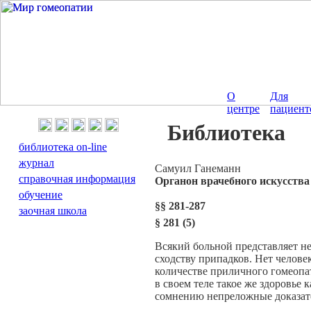
О
Для
центре
пациент
Библиотека
библиотека on-line
журнал
Cамуил Ганеманн
справочная информация
Органон врачебного искусства
обучение
§§ 281-287
заочная школа
§
281 (5)
Всякий больной представляет не
сходству припадков. Нет челове
количестве приличного гомеопат
в своем теле такое же здоровье
сомнению непреложные доказат