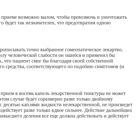
 в приеме возможно малом, чтобы превозмочь и уничтожить
го будет так незначителен, что предотвратим одною
 прописывать точно выбранное гомеопатическое лекартво,
 силу человеческой слабости он ошибся и применил бы
к, что пациент смог бы благодаря своей собственной
ого средства, соответствующего по подобию симптомов (и
 прием в восемь капель лекарственной тинктуры не может
этом случае будет соразмерно разве только двойному
 с десятью каплями жидкости нелекарственной, не произведет
одействует разве только вдвое сильнее. Действие дальнейших
аивысшего деления все еще должна действовать и действует