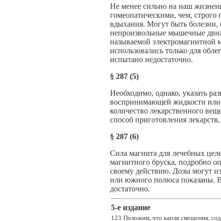
Не менее сильно на наш жизнен
гомеопатическими, чем, строго 
вдыхания. Могут быть болезни,
непроизвольные мышечные движе
называемой электромагнитной ма
использовались только для обле
испытано недостаточно.
§
287 (5)
Необходимо, однако, указать ра
воспринимающей жидкости или ж
количество лекарственного веще
способ приготовления лекарств
§
287 (6)
Сила магнита для лечебных цел
магнитного бруска, подробно оп
своему действию. Дозы могут и
или южного полюса показаны. В
достаточно.
5-e издание
123
Положим, что капля смешения, сод