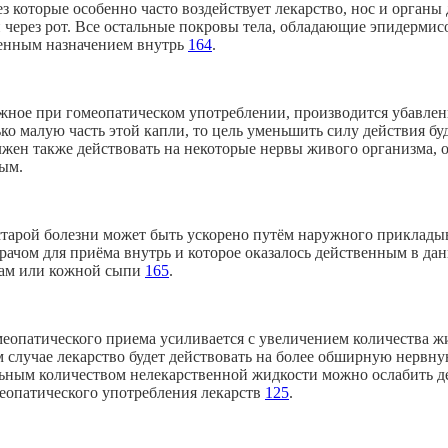
рез которые особенно часто воздействует лекарство, нос и орга
 через рот. Все остальные покровы тела, обладающие эпидермис
менным назначением внутрь
164
.
ное при гомеопатическом употреблении, производится убавлением
ько малую часть этой капли, то цель уменьшить силу действия б
ен также действовать на некоторые нервы живого организма, от
бым.
тарой болезни может быть ускорено путём наружного прикладыва
врачом для приёма внутрь и которое оказалось действенным в да
мам или кожной сыпи
165
.
еопатического приема усиливается с увеличением количества жид
м случае лекарство будет действовать на более обширную нервну
льным количеством нелекарственной жидкости можно ослабить д
меопатического употребления лекарств
125
.