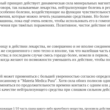
ный принцип действует динамическая сила минеральных магнитов
говоря, так называемые лекарства, нейтрализующие болезнь в рез
 особенно болезни, воздействующие на функции чувствительно
ния, которые можно лечить указанными средствами. Но более в
шины, пока ещё очень неясен, чтобы использовать его в гомеопа
гчения при тяжёлых поражениях. Позитивное, чистое действие об
зницу в действии лекарства, не совершенно и не вполне соедине
е соединенного с нею тесно и вполне, так что малейшая част
ства; в последнем случае смесь гораздо более, нежели в перво
, когда желают по возможности уменьшить их действие, чтобы п
ей может применяться с большей уверенностью согласно опред
исанному в "Materia Medica Purа". Хотя сила обоих полюсов оди
зменяться по продолжительности времени контакта с одним или 
 качестве нейтрализующего средства при слишком сильном дей
ержащая 1/10 часть грана какого-либо врачебного вещества, произвела действ