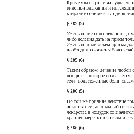
Кроме языка, рта и желудка, че
виде при вдыхании и ингаляции
втирание сочетается с одновре
§
285 (5)
Уменьшение силы лекарства, нуж
либо деления дать на прием тол
Уменьшенный объем приема долж
необходимо окажется более сла
§
285 (6)
Таким образом, лечение любой с
лекарства, которое назначается 
тела, подверженные боли, спаз
§
286 (5)
По той же причине действие гом
остается неизменным; ибо в это
лекарства в желудок со значите
крайней мере, относительно го
§
286 (6)