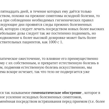
и пятнадцать дней, в течение которых ему даётся только
рством, похожи на прежние симптомы исходной болезни, то
ства при соблюдении необходимых гигиенических правил
последующие дни проявятся следы прежних болезненных
ой, которую следует лечить посредством новых более высоких
небольшие дозы следует так же постепенно поднимать, но
родвижение к более высокой дозировке может быть более
твительных пациентов, как 1000 с 1.
патическое ожесточение, то влияние его преимущественно
му с их собственным, и превратит естественную болезнь в
ом, подменяя естественную болезнь искусственною, мы
ма вскоре исчезает, так что тело не подвергается уже
тся так называемое
гомеопатическое обострение
, которое в
етное усиление исходных болезненных симптомов,
менённая посредством встряхивания перед приемом (т.е. более