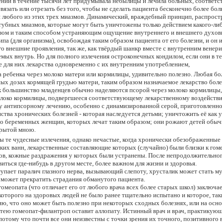
ении в течение тысячи лет придумывала небылицы и лечила больных, соответств
евязать или отрезать без того, чтобы не сделать пациента бесконечно более бо
я любого из этих трех миазмов. Динамический, враждебный принцип, распрос
губных миазмов, которые могут быть уничтожены только действием какого-ли
зом и таким способом устраняющим ощущение внутреннего и внешнего духовног
а (для организма), освобождая таким образом пациента от его болезни, и он и
 его внешние проявления, так же, как твёрдый шанкр вместе с внутренним вене
мых внутрь. Но для полного излечения остроконечных кондилом, если они в т
 для них лекарства одновременно с их внутренним употреблением,
а ребенка через молоко матери или кормилицы, удивительно полезно. Любая б
ых дозах кормящей грудью матери, таким образом назначаемое лекарство более
ак большинство младенцев обычно наделяются псорой через молоко кормилицы, е
око кормилицы, подвергшееся соответствующему лекарственному воздействию. 
 антипсорному лечению, особенно с динамизированной серой, приготовленной
ства хронических болезней - которая наследуется детьми; уничтожить её как у
но беременных женщин, которых лечат таким образом; они рожают детей обыч
крытой мною.
 те чудесные излечения, однако нечастые, когда хронически обезображенные
ьких ванн, лекарственные составляющие которых (случайно) были близки к го
тов, кожные раздражения у которых были устранены. После непродолжительно
ться где-нибудь в другом месте, более важном для жизни и здоровья.
упает паралич глазного нерва, вызывающий слепоту, хрусталик может стать м
 может прекратить страдания обманутого пациента.
еопата (что отличает его от любого врача всех более старых школ) заключаетс
которого на здоровых людей не было ранее тщательно испытано и которое, таки
ю, что оно может быть полезно при некоторых сходных болезнях, или на основе
атею гомеопат-филантроп оставит аллопату. Истинный врач и врач, практикующ
отому что почти все они неизвестны с точки зрения их точного, позитивного 