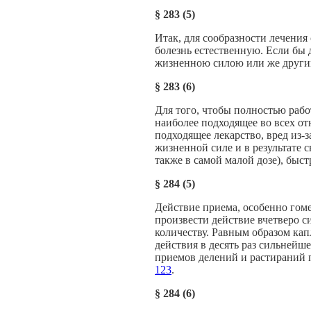
§
283 (5)
Итак, для сообразности лечения
болезнь естественную. Если бы 
жизненною силою или же другим
§
283 (6)
Для того, чтобы полностью рабо
наиболее подходящее во всех от
подходящее лекарство, вред из-
жизненной силе и в результате 
также в самой малой дозе), быст
§
284 (5)
Действие приема, особенно гоме
произвести действие вчетверо си
количеству. Равным образом кап
действия в десять раз сильнейш
приемов делений и растираний п
123
.
§
284 (6)