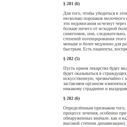
§
281 (6)
Для того, чтобы убедиться в это
несколько порошков молочного 
эти недомогания исчезнут через
больше ничего от исходной боле
симптомов, они, следовательно,
степеней потенцирования этого 
меньше и более медленно для ра
быстрым. Есть пациенты, воспр
§
282 (5)
Пусть прием лекарства будет ма
будет оказываться в страждущих
искусственную, чрезвычайно с 
заставляем организм изменяться 
никакому страданию и выздорав
§
282 (6)
Определённым признаком того, ч
процессе лечения, особенно при
обнаруженных вначале, как и ка
высокой степени динамизации)