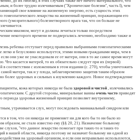
енно, до их гибели), в этих случаях также нет ничего материального, что
льным, и более трудно излечиваемым ("Хронические болезни", часть I), чем
траняющий свое влияние на жизненную энергию, есть сущность этих
бо гомеопатического лекарства на жизненный принцип, поражающим его
о (умозрительного) болезнетворного врага так, что он больше не
злечивается.
рическим миазмом, могут и должны лечиться только посредством
ечение некоторого времени не подвергались лечению, необходимо также и
олезнь ребенка отступает перед правильно выбранными гомеопатическими
 легко и безусловно используется, этими новыми гражданами мира, чем в
сли они уже не унаследовали ее от матери, они в то же самое время могут
Что касается матерей, то их обязательно следует при их (первой)
 в соответствии с изложенным в этом издании (с. 270), чтобы уничтожить
 самой матери, так и у плода, заблаговременно защитив таким образом
но более здоровых и сильных к изумлению каждого. Новое подтверждение
 пациенты, кожа которых никогда не была
здоровой и чистой
, излечивались
меопатическим. С другой стороны, минеральные ванны
очень часто
приводят
го периода здоровья жизненный принцип позволяет внутреннему,
утным, утрачивается слух, могут последовать маниакальный синдром или
я в том, что он никогда не применяет ни для кого бы то ни было из
м образом, не стало известно ему (§§ 20, 21). Назначение больному
 слухов, "что данное лекарство помогает при таких-то и таких-то
ий в нашей области, никогда поэтому не назначит больному ни одной из
воздействия на здоровый организм, и если они неправильно используются,