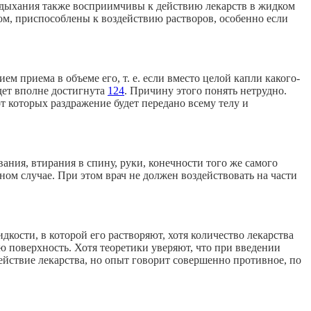
ны дыхания также восприимчивы к действию лекарств в жидком
ом, приспособлены к воздействию растворов, особенно если
 приема в объеме его, т. е. если вместо целой капли какого-
удет вполне достигнута
124
. Причину этого понять нетрудно.
 которых раздражение будет передано всему телу и
ния, втирания в спину, руки, конечности того же самого
нном случае. При этом врач не должен воздействовать на части
кости, в которой его растворяют, хотя количество лекарства
ю поверхность. Хотя теоретики уверяют, что при введении
ействие лекарства, но опыт говорит совершенно противное, по