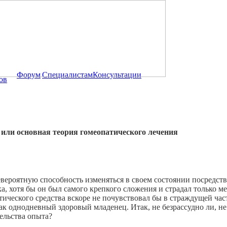
Форум
Специалистам
Консультации
ов
 или oсновная теория гомеопатического лечения
вероятную способность изменяться в своем состоянии посредств
ка, хотя бы он был самого крепкого сложения и страдал только
ического средства вскоре не почувствовал бы в страждущей час
 как однодневный здоровый младенец. Итак, не безрассудно ли, н
ельства опыта?