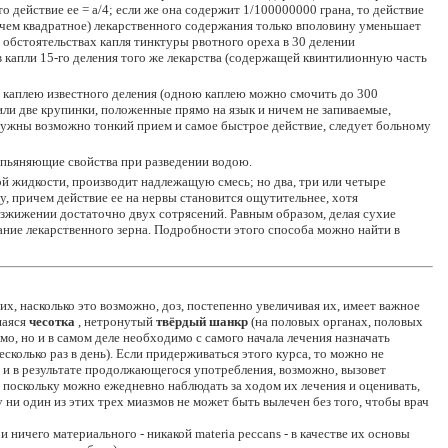
то действие ee = a/4; если же она cодержит 1/100000000 грана, то действие
, чем квадратное) лекарственного содержания только вполовину уменьшает
х обстоятельствах капля тинктуры рвотного ореха в 30 делении
капли 15-го деления того же лекарства (содержащей квинтилионную часть
 каплею известного деления (одною каплею можно смочить до 300
 или две крупинки, положенные прямо на язык и ничем не запиваемые,
нужны возможно тонкий прием и самое быстрое действие, следует больному
опьяняющие свойства при разведении водою.
ой жидкости, производит надлежащую смесь; но два, три или четыре
у, причем действие ее на нервы становится ощутительнее, хотя
азжижении достаточно двух сотрясений. Равным образом, делая сухие
ание лекарственного зерна. Подробности этого способа можно найти в
х, насколько это возможно, доз, постепенно увеличивая их, имеет важное
шаяся
чесотка
, нетронутый
твёрдый шанкр
(на половых органах, половых
мо, но и в самом деле необходимо с самого начала лечения назначать
колько раз в день). Если придерживаться этого курса, то можно не
ит и в результате продолжающегося употребления, возможно, вызовет
 поскольку можно ежедневно наблюдать за ходом их лечения и оценивать,
ни один из этих трех миазмов не может быть вылечен без того, чтобы врач
 ничего материального - никакой materia peccans - в качестве их основы