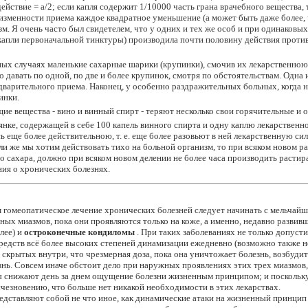
ействие = a/2; если капля содержит 1/10000 часть грана врачебного вещества, 
неизменности приема каждое квадратное уменьшение (а может быть даже более
зм. Я очень часто был свидетелем, что у одних и тех же особ и при одинаковы
апли первоначальной тинктуры) производила почти половину действия против 
ных случаях маленькие сахарные шарики (крупинки), смочив их лекарственною
 давать по одной, по две и более крупинок, смотря по обстоятельствам. Одна
варительного приема. Наконец, у особенно раздражительных больных, когда 
инки.
е вещества - вино и винный спирт - теряют несколько свои горячительные и 
нке, содержащей в себе 100 капель винного спирта и одну каплю лекарственн
 еще более действительною, т. е. еще более разовьют в ней лекарственную сил
ли же мы хотим действовать тихо на больной организм, то при всяком новом р
 сахара, должно при всяком новом делении не более часа производить растир
ния о хронических болезнях.
м гомеопатическое лечение хронических болезней следует начинать с мельчайши
ных миазмов, пока они проявляются только на коже, а именно, недавно развив
алее) и
остроконечные кондиломы
. При таких заболеваниях не только допусти
едств всё более высоких степеней динамизации ежедневно (возможно также нес
, скрытых внутри, что чрезмерная доза, пока она уничтожает болезнь, возбуд
ь. Совсем иначе обстоит дело при наружных проявлениях этих трех миазмов,
ы снижают день за днем ощущение болезни жизненным принципом; и поскольку 
счезновению, что больше нет никакой необходимости в этих лекарствах.
едставляют собой не что иное, как динамические атаки на жизненный принцип и