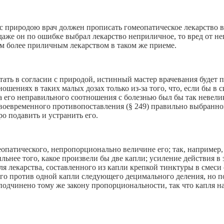
 с природою врач должен прописать гомеопатическое лекарство
даже он по ошибке выбрал лекарство неприличное, то вред от не
 более приличным лекарством в таком же приеме.
тать в согласии с природой, истинный мастер врачевания будет
ношениях в таких малых дозах только из-за того, что, если бы в
за его неправильного соотношения с болезнью был бы так невели
своевременного противопоставления (§ 249) правильно выбранн
ро подавить и устранить его.
опатического, непропорционально величине его; так, например,
льнее того, какое произвели бы две капли; усиление действия в 
ля лекарства, составленного из капли крепкой тинктуры в смеси
его против одной капли следующего децимального деления, но п
одчинено тому же закону пропорциональности, так что капля н