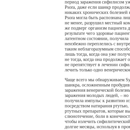
период заражения сифилисом уж
Psora, даже если шанкр продолж
никаких хронических болезней 
Psora могла быть распознана ли
не менее, разрушил местный к
же подверг организм пациента
результате чего здоровье пациен
латентном состоянии, получила 
неизбежно переплелись с внутр
таким неблагоразумным способом
лишь тогда, когда она уже получ
не тогда, когда она продолжает 
не препятствует в лечении сифи
лечить только одно венерическое
Чаще всего мы обнаруживаем Syp
шанкра, осложненным пробудивше
заражения венерической болезнь
заражения молодых людей, – но 
получила импульс к развитию из
посредством натирания ртутью,
ртутных препаратов, которые в
слюнотечение, боли в конечност
чтобы излечить сифилитический 
долгие месяцы, используя в пр