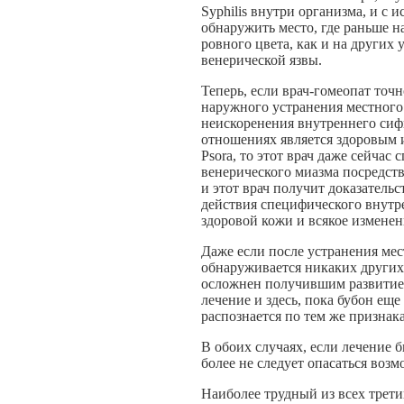
Syphilis внутри организма, и с
обнаружить место, где раньше на
ровного цвета, как и на других
венерической язвы.
Теперь, если врач-гомеопат точ
наружного устранения местного
неискоренения внутреннего сифил
отношениях является здоровым и
Psora, то этот врач даже сейчас
венерического миазма посредств
и этот врач получит доказательс
действия специфического внутре
здоровой кожи и всякое изменен
Даже если после устранения мес
обнаруживается никаких других
осложнен получившим развитие м
лечение и здесь, пока бубон еще
распознается по тем же признак
В обоих случаях, если лечение 
более не следует опасаться воз
Наиболее трудный из всех третий