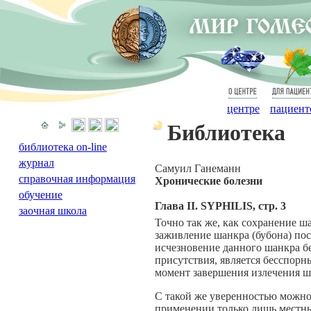
О
Для
центре
пациент
Библиотека
библиотека on-line
журнал
Cамуил Ганеманн
справочная информация
Хронические болезни
обучение
Глава II. SYPHILIS, стр. 3
заочная школа
Точно так же, как сохранение ша
заживление шанкра (бубона) пос
исчезновение данного шанкра бе
присутствия, является бесспорны
момент завершения излечения ш
С такой же уверенностью можно 
применении только лишь местны