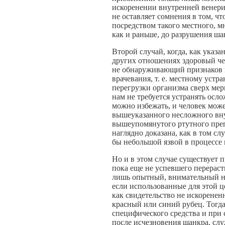
искоренении внутренней венери
не оставляет сомнения в том, чт
посредством такого местного, м
как и раньше, до разрушения ша
Второй случай, когда, как указа
других отношениях здоровый че
не обнаруживающий признаков п
врачевания, т. е. местному уст
перегрузки организма сверх ме
нам не требуется устранять осл
можно избежать, и человек может
вышеуказанного несложного вн
вышеупомянутого ртутного препа
наглядно доказана, как в том сл
бы небольшой язвой в процессе 
Но и в этом случае существует п
пока еще не успевшего перераст
лишь опытный, внимательный на
если использованные для этой це
как свидетельство не искоренен
красный или синий рубец. Тогда
специфического средства и при
после исчезновения шанкра, с