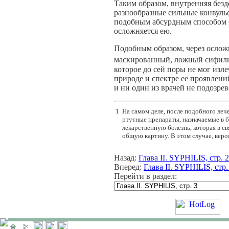
Таким образом, внутренняя безд
разнообразные сильные конвульс
подобным абсурдным способом бы
осложняется ею.
Подобным образом, через ослож
маскированный, ложный сифили
которое до сей поры не мог изле
природе и спектре ее проявлени
и ни один из врачей не подозре
1
На самом деле, после подобного леч
ртутные препараты, назначаемые в 
лекарственную болезнь, которая в с
общую картину. В этом случае, вероя
Назад:
Глава II. SYPHILIS, стр. 2
Вперед:
Глава II. SYPHILIS, стр.
Перейти в раздел: