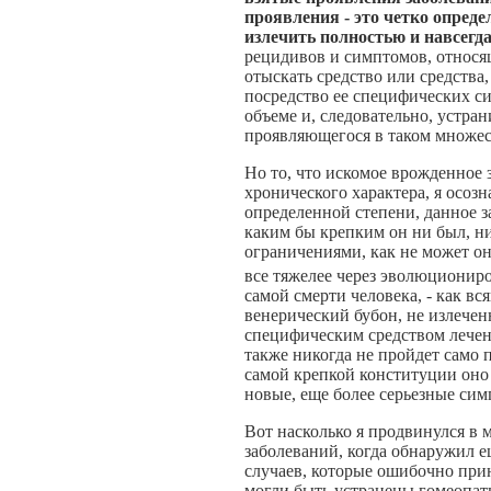
проявления - это четко опред
излечить полностью и навсегд
рецидивов и симптомов, относя
отыскать средство или средств
посредство ее специфических си
объеме и, следовательно, устран
проявляющегося в таком множес
Но то, что искомое врожденное 
хронического характера, я осоз
определенной степени, данное з
каким бы крепким он ни был, н
ограничениями, как не может оно
все тяжелее через эволюционир
самой смерти человека, - как вс
венерический бубон, не излече
специфическим средством лечен
также никогда не пройдет само 
самой крепкой конституции оно
новые, еще более серьезные сим
Вот насколько я продвинулся в
заболеваний, когда обнаружил е
случаев, которые ошибочно прин
могли быть устранены гомеопат