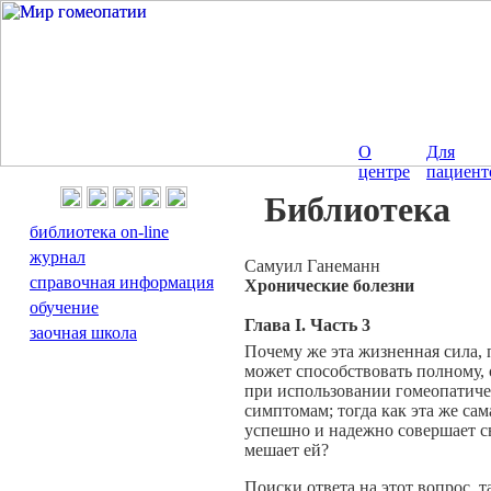
О
Для
центре
пациент
Библиотека
библиотека on-line
журнал
Cамуил Ганеманн
справочная информация
Хронические болезни
обучение
Глава I. Часть 3
заочная школа
Почему же эта жизненная сила, 
может способствовать полному,
при использовании гомеопатич
симптомам; тогда как эта же са
успешно и надежно совершает с
мешает ей?
Поиски ответа на этот вопрос, 