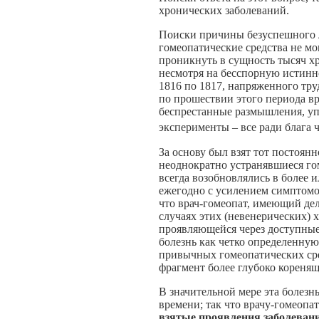
хронических заболеваний.
Поиски причины безуспешного л
гомеопатические средства не мо
проникнуть в сущность тысяч х
несмотря на бесспорную истинно
1816 по 1817, напряженного тру
по прошествии этого периода в
беспрестанные размышления, уп
эксперименты – все ради блага 
За основу был взят тот постоян
неоднократно устранявшиеся го
всегда возобновлялись в более
ежегодно с усилением симптомов
что врач-гомеопат, имеющий де
случаях этих (невенерических) 
проявляющейся через доступные
болезнь как четко определенну
привычных гомеопатических сре
фрагмент более глубоко кореня
В значительной мере эта болезн
времени; так что врачу-гомеопат
взятые проявления заболеван