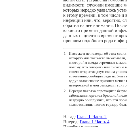
видимости, служили имевшие ме
которых нередко удавалось уст
к этому времени, в том числе и 
инфекции или, что, вероятно, с
обратил на нее внимания. После
какие-то приметы данной инфекц
данных пациентов время от врем
прошлом подобного рода инфиц
1
И все же я не поведал об этих сво
которую мне так часто выказывали, 
в которой я всегда стремился к выс
потому, что говорить или писать о 
своего открытия двум своим ученик
врачевания, сообщил ради их блага 
вдруг голос свыше призовет меня в 
невероятной в мои семьдесят три го
2
Нередко чахотка переходит в безум
заболевания органов брюшной полост
нетрудно обнаружить, что эти прои
являются лишь частью гораздо боль
Назад:
Глава I. Часть 2
Вперед:
Глава I. Часть 4
Перейти в раздел: