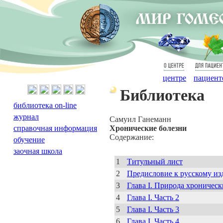
О
Для
центре
пациент
Библиотека
библиотека on-line
журнал
Cамуил Ганеманн
справочная информация
Хронические болезни
Содержание:
обучение
заочная школа
1
Титульный лист
2
Предисловие к русскому и
3
Глава I. Природа хроническ
4
Глава I. Часть 2
5
Глава I. Часть 3
6
Глава I. Часть 4