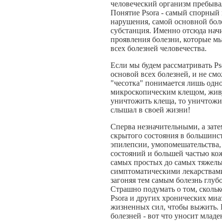
человеческий организм пребывал
Понятие Psora - самый спорный 
нарушения, самой основной боле
субстанция. Именно отсюда начи
проявления болезни, которые м
всех болезней человечества.
Если мы будем рассматривать Ps
основой всех болезней, и не см
"чесотка" понимается лишь одно
микроскопическим клещом, живущ
уничтожить клеща, то уничтожитс
слышал в своей жизни!
Сперва незначительными, а зате
скрытого состояния в большинст
эпилепсии, умопомешательства, 
состояний и большей частью ко
самых простых до самых тяжелы
симптоматическими лекарствами,
загоняя тем самым болезнь глубо
Страшно подумать о том, скольк
Psora и других хронических ми
жизненных сил, чтобы выжить. 
болезней - вот что уносит млад