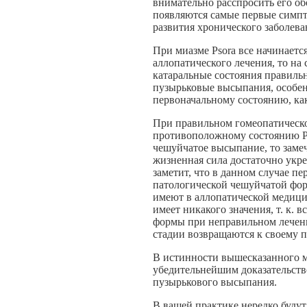
внимательно расспросить его об
появляются самые первые симпт
развития хронического заболева
При миазме Psora все начинает
аллопатического лечения, то на
катаральные состояния правильн
пузырьковые высыпания, особен
первоначальному состоянию, ка
При правильном гомеопатическо
противоположному состоянию Ps
чешуйчатое высыпание, то замеч
жизненная сила достаточно укр
заметит, что в данном случае пе
патологической чешуйчатой фор
имеют в аллопатической медицин
имеет никакого значения, т. к.
формы при неправильном лечени
стадии возвращаются к своему 
В истинности вышесказанного м
убедительнейшим доказательство
пузырькового высыпания.
В вашей практике нередко будут