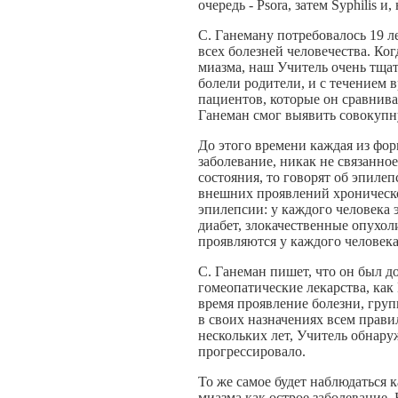
очередь - Psora, затем Syphilis и,
С. Ганеману потребовалось 19 л
всех болезней человечества. К
миазма, наш Учитель очень тщат
болели родители, и с течением 
пациентов, которые он сравнива
Ганеман смог выявить совокупн
До этого времени каждая из фор
заболевание, никак не связанно
состояния, то говорят об эпилеп
внешних проявлений хроническо
эпилепсии: у каждого человека
диабет, злокачественные опухоли
проявляются у каждого человек
С. Ганеман пишет, что он был д
гомеопатические лекарства, как N
время проявление болезни, груп
в своих назначениях всем прави
нескольких лет, Учитель обнару
прогрессировало.
То же самое будет наблюдаться 
миазма как острое заболевание.