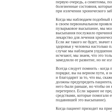
первую очередь, а симптомы, по
болезненные состояния, которые
при излечении хронического заб
Когда мы наблюдаем подобный пр
в своем первоначальном проявле
пузырьковое высыпание, мы мож
высыпания послужило причиной
лекарство для лечения хроничес
Если же такого не будет, значит
здоровья у человека настолько п
случае мы наблюдаем ухудшение
исчезают, мы знаем, что это то
замедлили ее развитие, но не из
Всегда следует помнить - когда
порядке, вы на верном пути, и 
и благодарит за то, что вы, ск
должны предупредить пациента, 
него были раньше, но чтобы он н
перетерпел. Если заранее не пре
средствами, которые помогали е
подавившей это высыпание).
Когда пациент приходит на прие