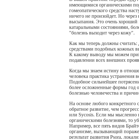
имеющимися органическими пора
гомеопатического средства наст
ничего не произойдет. Но через
высыпания. Это очень хороший п
катаральными состояниями, боле
"болезнь выходит через кожу".
Как мы теперь должны считать:
средствами подобных кожных вы
К какому выводу мы можем прий
подавлении всех внешних проя
Когда мы знаем истину в отнош
человека практика устранения 
Подобное сильнейшее потрясение
более осложненные формы год от
болезнью человечества и причин
На основе любого конкретного с
обратное развитие, чем прогресс
или Sycosis. Если мы мысленно 
органическими болезнями, то убед
Например, все пять видов Брайто
организме, вызывающий поражени
результат развития Psora, локал