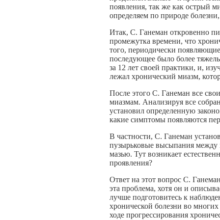
появления, так же как острый ми
определяем по природе болезни,
Итак, С. Ганеман откровенно п
промежутка времени, что хронич
того, периодически появляющиес
последующее было более тяжелым
за 12 лет своей практики, и, изу
лежал хронический миазм, кото
После этого С. Ганеман все сво
миазмам. Анализируя все собран
установил определенную законом
какие симптомы появляются перв
В частности, С. Ганеман установ
пузырьковые высыпания между п
мазью. Тут возникает естествен
проявления?
Ответ на этот вопрос С. Ганеман
эта проблема, хотя он и описыв
лучше подготовитесь к наблюден
хронической болезни во многих
ходе прогрессирования хроничес