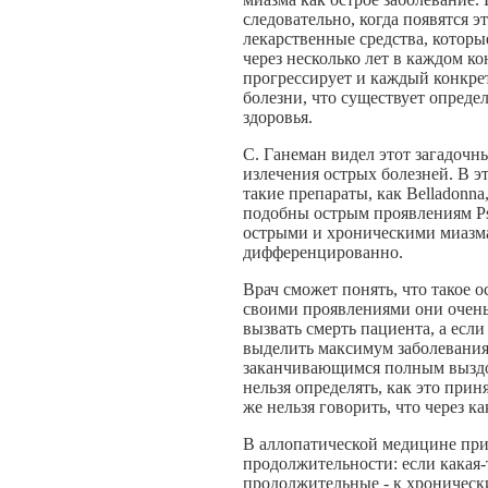
следовательно, когда появятся 
лекарственные средства, которые
через несколько лет в каждом ко
прогрессирует и каждый конкре
болезни, что существует опреде
здоровья.
С. Ганеман видел этот загадочны
излечения острых болезней. В 
такие препараты, как Belladonna,
подобны острым проявлениям Ps
острыми и хроническими миазма
дифференцированно.
Врач сможет понять, что такое 
своими проявлениями они очень
вызвать смерть пациента, а если
выделить максимум заболевания,
заканчивающимся полным выздор
нельзя определять, как это при
же нельзя говорить, что через к
В аллопатической медицине прин
продолжительности: если какая-т
продолжительные - к хроническ