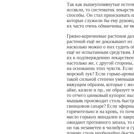
Так как вышеупомянутые источн
иссякли, то систематик лекарств
способы. Он стал приискивать и
которые служили бы ему руково
их часто очень обманчивы, не 
Грязно-коричневые растения дале
растений ещё не доказывают их 
насколько можно o них судить 
ещё не испытанным средствам. Н
их к подтверждению лекарствен
настолько же, с другой стороны
на основании этих чувств. Если
морской лук? Если горько-арома
такой сильной степени уменьша
вяжущим образом, которые с же
айве, кизиле и пр., не образуе
то отчего цинковый купорос вы
мышьяк производит столь быстро
свинцовом сахаре? Если эфирные
горячительно и на кровь, то по
масло горьких миндален и лавр
ожидают противного запаха, то 
он так незаметен в чилибухе и 
почему столь необычайно быстр