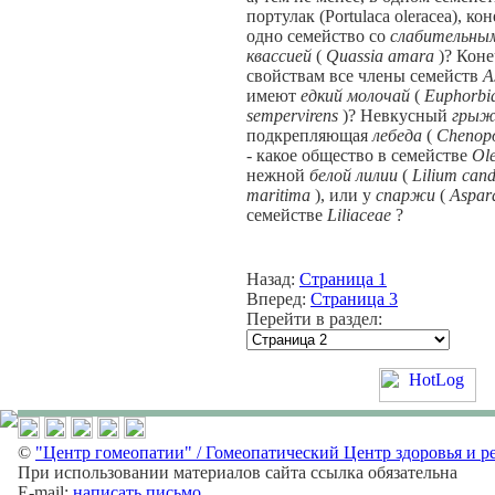
портулак (Portulaca oleracea), 
одно семейство со
слабительны
квассией
(
Quassia amara
)? Кон
свойствам все члены семейств
A
имеют
едкий молочай
(
Euphorbia
sempervirens
)? Невкусный
грыж
подкрепляющая
лебеда
(
Chenop
- какое общество в семействе
Ol
нежной
белой лилии
(
Lilium can
maritima
), или у
спаржи
(
Aspara
семействе
Liliaceae
?
Назад:
Страница 1
Вперед:
Страница 3
Перейти в раздел:
©
"Центр гомеопатии" / Гомеопатический Центр здоровья и р
При использовании материалов сайта ссылка обязательна
E-mail:
написать письмо