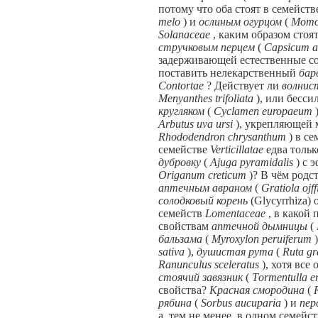
потому что оба стоят в семейст
melo
) и
ослиным огурцом
(
Momor
Solanaceae
, каким образом сто
стручковым перцем
(
Capsicum 
задерживающей естественные 
поставить нелекарственный
бар
Contortae
? Действует ли
волнис
Menyanthes trifoliata
), или бесси
кругляком
(
Cyclamen europaeum
Arbutus uva ursi
), укрепляющей 
Rhododendron chrysanthum
) в с
семействе
Verticillatae
едва толь
дубровку
(
Ajuga pyramidalis
) с 
Origanum creticum
)? В чём род
аптечным авраном
(
Gratiola ojff
солодковый корень
(Glycyrrhiza) 
семейств
Lomentaceae
, в какой
свойствам
аптечной дымницы
(
бальзама
(
Myroxylon peruiferum
sativa
),
душистая рута
(
Ruta gr
Ranunculus sceleratus
), хотя все
стоячий завязник
(
Tоrтепtulla e
свойства?
Красная смородина
(
рябина
(
Sorbus aucuparia
) и
пер
а, тем не менее, в одном семейс