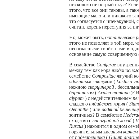
нисколько не острый вкус? Если
этого, что все они таковы, а т
имеющие мало или никакого запа
это согласуется с ипекакуаной, 
считать корень переступня за п
Но, может быть,
ботаническое 
этого не позволяет в той мере,
несогласными свойствами в одн
основание самую совершенную
В семействе
Coniferae
внутренн
между тем как кора
ягодоносног
семействе
Compositae
жгучий к
ядовитым лактуком
(
Lactuca vi
нежною
скорцинерой
, бессильн
баранником
(
Arnica montana
)? 
alypum
) с недействительным
пе
сладкого
индийского корня
(
Sium
Oenanthe
) или
водяной бешени
зонтичных? В семействе
Hedera
сходство с
виноградной лозой
(
V
Ruscus
) находится в одном сем
горячительным
змеиным корнем
от
подмаренника
(
Galum aparin