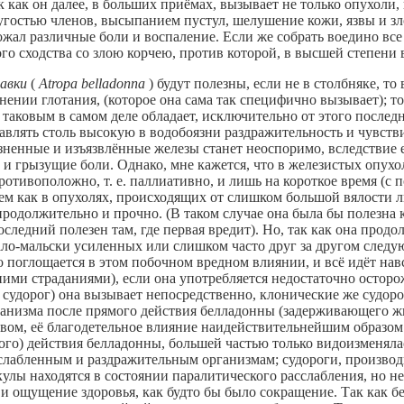
как он далее, в больших приёмах, вызывает не только опухоли,
остью членов, высыпанием пустул, шелушение кожи, язвы и злок
жал различные боли и воспаление. Если же собрать воедино вс
ого сходства со злою корчею, против которой, в высшей степени 
савки
(
Atropa belladonna
) будут полезны, если не в столбняке, то
днении глотания, (которое она сама так специфично вызывает); т
 таковым в самом деле обладает, исключительно от этого последн
давлять столь высокую в водобоязни раздражительность и чувств
езненные и изъязвлённые железы станет неоспоримо, вследствие 
 и грызущие боли. Однако, мне кажется, что в железистых опух
противоположно, т. e. паллиативно, и лишь на короткое время (с
ем как в опухолях, происходящих от слишком большой вялости л
 продолжительно и прочно. (В таком случае она была бы полезна 
последний полезен там, где первая вредит). Но, так как она про
ало-мальски усиленных или слишком часто друг за другом следу
 поглощается в этом побочном вредном влиянии, и всё идёт нав
ми страданиями), если она употребляется недостаточно осторо
удорог) она вызывает непосредственно, клонические же судороги
ганизма после прямого действия белладонны (задерживающего ж
вом, её благодетельное влияние наидействительнейшим образом 
го) действия белладонны, большей частью только видоизменяла
ослабленным и раздражительным организмам; судороги, произво
кулы находятся в состоянии паралитического расслабления, но 
и ощущение здоровья, как будто бы было сокращение. Так как б