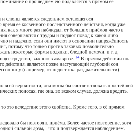
воспоминание о прошедшем ею подавляется в прямом её
 и слюны является следствием остающегося
время её косвенного последственного действия, когда уже
я, как я много раз наблюдал, от больших приёмов часто в
ения совершаются с трудом и подают повод к какой-либо
рочно и надежно, если они имеют в основании напряжённость
и", потому что только против таковых позволительно
ать некоторые формы водянки, бледной немочи, и т. д.
14
ющее средство, важною в амаврозе.
В прямом действии она
го действия, является позже наступающий глубокий сон.
ессонницу (например, от недостатка раздражительности)
 по всей вероятности, она могла бы соответствовать простейшей
ческих поносах, где она, во всяком случае, должна вредить.
то это вследствие этого свойства. Кроме того, в её прямом
следовало бы повторять приёма. Более частое повторение, хотя
 одной сильной дозы, - что и подтверждается наблюдением.