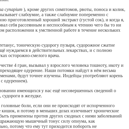
sa суnapium
), кроме других симптомов, рвоты, поноса и колик,
и вызывает слабоумие, а также слабоумие попеременно с
ою приготовленный хороший экстракт (густой сок), и когда я,
овал себя рассеянным и неспособным к чтению чего бы то ни
ом расположении к умственной работе в течение нескольких
 тетанус, тоническую судорогу пузыря, судорожное сжатие
ещё нуждаемся в действительных лекарствах, и с полною
уках осторожно-смелого врача.
ичествe 4 гран, вызывал у взрослого человека тошноту, икоту и
ропреходящее одурение. Наши потомки найдут в нём весьма
еменами, будут точнее изучены. Индейцы употребляют корень
 с одурением).
основании имеющихся у нас ещё несовершенных сведений о
 судороги в желудкe.
 головные боли, если они не происходят от испорченного
е кишок, и потому в меньших дозах излечивает хронические
 быть применены против других сходных с ними заболеваний
раздражающую мышечный тонус силу опиума, как
но, потому что ему тут приходится побороть не