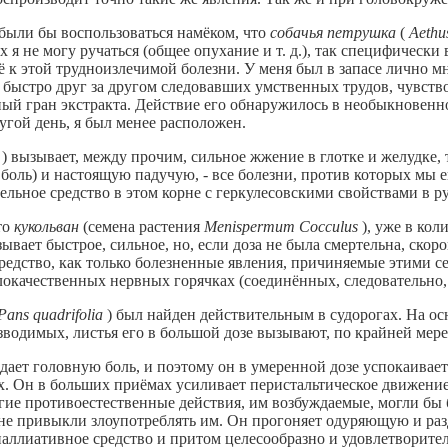
ыли бы воспользоваться намёком, что
собачья петрушка
(
Aethu
х я не могу ручаться (общее опухание и т. д.), так специфическ
 к этой трудноизлечимой болезни. У меня был в запасе лично мн
быстро друг за другом следовавших умственных трудов, чувств
ный гран экстракта. Действие его обнаружилось в необыкновенн
ругой день, я был менее расположен.
a
) вызывает, между прочим, сильное жжение в глотке и желудке,
боль) и настоящую падучую, - все болезни, против которых мы 
льное средство в этом корне с геркулесовскими свойствами в р
то
кукольван
(семена растения
Menispermum Cocculus
), уже в кол
ывает быстрое, сильное, но, если доза не была смертельна, ско
редство, как только болезненные явления, причиняемые этими с
злокачественных нервных горячках (соединённых, следовательно,
Pans quadrifolia
) был найден действительным в судорогах. На 
водимых, листья его в большой дозе вызывают, по крайней мере,
ает головную боль, и поэтому он в умеренной дозе успокаивает
х. Он в больших приёмах усиливает перистальтическое движени
угие противоестественные дейcтвия, им возбуждаемые, могли бы
ы не привыкли злоупотреблять им. Он прогоняет одуряющую и 
ллиативное средство и притом целесообразно и удовлетворитель