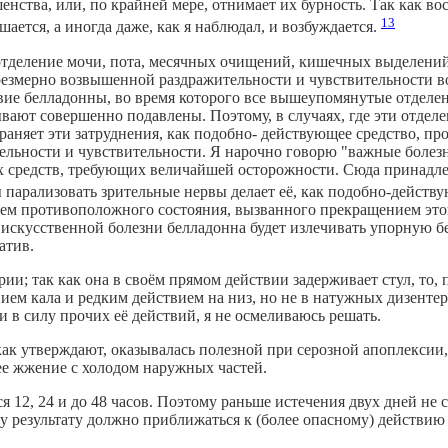
енства, или, по крайней мере, отнимает их бурность. Так как 
13
шается, а иногда даже, как я наблюдал, и возбуждается.
отделение мочи, пота, месячных очищений, кишечных выделений
езмерно возвышенной раздражительности и чувствительности во 
вие белладонны, во время которого все вышеупомянутые отделени
бывают совершенно подавлены. Поэтому, в случаях, где эти отдел
раняет эти затруднения, как подобно- действующее средство, п
ельности и чувствительности. Я нарочно говорю "важные болезн
х средств, требующих величайшей осторожности. Сюда принадлеж
парализовать зрительные нервы делает её, как подобно-действу
ием противоположного состояния, вызванного прекращением это
искусственной болезни белладонна будет излечивать упорную б
атив.
ии; так как она в своём прямом действии задерживает стул, то,
ем кала и редким действием на низ, но не в натужных дизентери
и в силу прочих её действий, я не осмеливаюсь решать.
как утверждают, оказывалась полезной при серозной апоплексии, 
ее жжение с холодом наружных частей.
 12, 24 и до 48 часов. Поэтому раньше истечения двух дней не 
му результату должно приближаться к (более опасному) действию