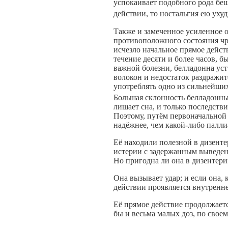
успокаивает подобного рода беш
действии, то ностальгия ею ухуд
Также и замеченное усиленное 
противоположного состояния чр
исчезло начальное прямое дейст
течение десяти и более часов, 
важной болезни, белладонна уст
волокон и недостаток раздражит
употреблять одно из сильнейши
Большая склонность белладонны 
лишает сна, и только последств
Поэтому, путём первоначальной 
надёжнее, чем какой-либо палли
Её находили полезной в дизентер
истерии с задержанным выведени
Но пригодна ли она в дизентери
Она вызывает удар; и если она, 
действии проявляется внутренн
Её прямое действие продолжается
бы и весьма малых доз, по свое