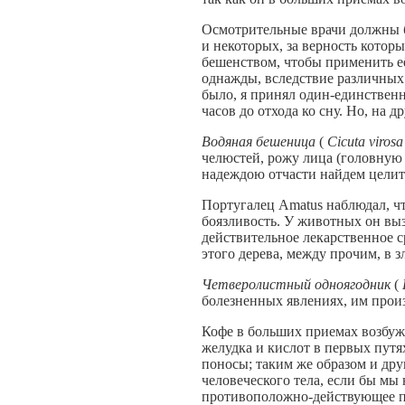
Осмотрительные врачи должны б
и некоторых, за верность которы
бешенством, чтобы применить её
однажды, вследствие различных 
было, я принял один-единствен
часов до отхода ко сну. Но, на д
Водяная бешеница
(
Cicutа viros
челюстей, рожу лица (головную 
надеждою отчасти найдем целите
Португалец Amatus наблюдал, ч
боязливость. У животных он выз
действительное лекарственное с
этого дерева, между прочим, в 
Четверолистный одноягодник
(
болезненных явлениях, им произ
Кофе в больших приемах возбужд
желудка и кислот в первых путя
поносы; таким же образом и др
человеческого тела, если бы м
противоположно-действующее па