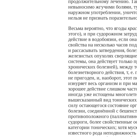
продолжительному лечению. Так 
невыносимо жгучими болями, туг
наружном употреблении, уничто
нельзя не признать поразительн
Весьма вероятно, что ягоды
кра
этого), и при судорожном затру
действие в водобоязни, если она
свойства на несколько часов по
и рассасывать затвердения, бол
железистых опухолях сверлящие
системы, она действует только 
хронических болезней), между т
болезнетворного действия, т, е.
не пригоден, и, наоборот, этот 
изнуряет весь организм и при м
хорошее действие слишком часто
иногда уже истощены многолетни
вышесказанный вид тонических с
силу остающегося состояние ор
болезни, соединённой с бешенст
противоположного (паллиативно
судороги, более свойственные 
категории тонических; хотя мус
известного рода неподвижность 