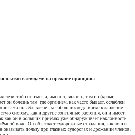
сколькими взглядами на прежние принципы
елезистой системы, а, именно, вялость, там он (кроме
т он болезнь там, где организм, как часто бывает, ослаблен
ие само по себе влечёт за собою последствием ослабление
стую систему, как и другие зонтичные растения, он и имеет
ак как он в больших пpиёмах уже обнаруживает наклонность
 тёмной воде. Он облегчает судорожные страдания, коклюш и
он оказывать пользу при глазных судорогах и дрожании членов,
ении.