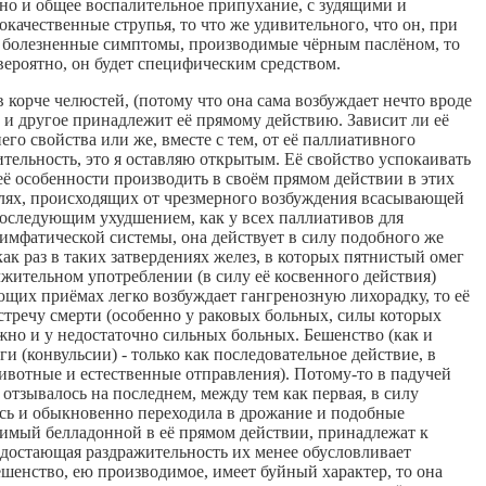
 но и общее воспалительное припухание, с зудящими и
ачественные струпья, то что же удивительного, что он, при
е болезненные симптомы, производимые чёрным паслёном, то
вероятно, он будет специфическим средством.
 в корче челюстей, (потому что она сама возбуждает нечто вроде
о и другое принадлежит её прямому действию. Зависит ли её
его свойства или же, вместе с тем, от её паллиативного
ительность, это я оставляю открытым. Её свойство успокаивать
её особенности производить в своём прямом действии в этих
олях, происходящих от чрезмерного возбуждения всасывающей
 последующим ухудшением, как у всех паллиативов для
имфатической системы, она действует в силу подобного же
как раз в таких затвердениях желез, в которых пятнистый омег
должительном употреблении (в силу её косвенного действия)
ющих приёмах легко возбуждает гангренозную лихорадку, то её
стречу смерти (особенно у раковых больных, силы которых
жно и у недостаточно сильных больных. Бешенство (как и
 (конвульсии) - только как последовательное действие, в
ивотные и естественные отправления). Потому-то в падучей
отзывалось на последнем, между тем как первая, в силу
сь и обыкновенно переходила в дрожание и подобные
димый белладонной в её прямом действии, принадлежат к
недостающая раздражительность их менее обусловливает
ешенство, ею производимое, имеет буйный характер, то она