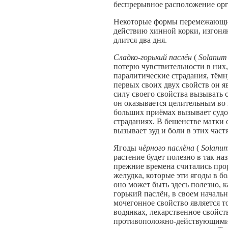
беспрерывное расположение орг
Некоторые формы перемежающихс
действию хинной корки, изгоняю
длится два дня.
Сладко-горький паслён
(
Solanum
потерю чувствительности в них,
паралитические страдания, тёмн
первых своих двух свойств он я
силу своего свойства вызывать 
он оказывается целительным во 
больших приёмах вызывает судор
страданиях. В бешенстве матки 
вызывает зуд и боли в этих частя
Ягоды
чёрного паслёна
(
Solanu
растение будет полезно в так н
прежние времена считались прор
желудка, которые эти ягоды в б
оно может быть здесь полезно, 
горький паслён, в своем началь
мочегонное свойство является т
водянках, лекарственное свойст
противоположно-действующими 