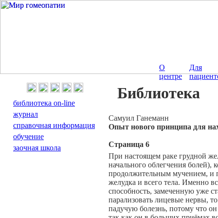
О
Для
центре
пациент
Библиотека
библиотека on-line
журнал
Cамуил Ганеманн
справочная информация
Опыт нового принципа для на
обучение
Страница 6
заочная школа
При настоящем раке грудной жел
начального облегчения болей), к
продолжительным мучением, и пр
желудка и всего тела. Именно в
способность, замеченную уже с
парализовать лицевые нервы, то
падучую болезнь, потому что он
так как он в больших приёмах в