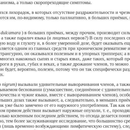
анизма, а только скоропреходящие симптомы.
я лихорадок, в которых отсутствие раздражительности и чрез
тся им, по-видимому, только паллиативно, в больших приёмах, 
 dulcamara
) в больших приёмах, между прочим, производит сил
 а также паралич языка (и лицевых нервов?) В силу последних 
ую воду и глухоту и, в более умеренной дозе, будет оказывать е
вляется одним из главных средств при хроническом ревматизме 
странгурию, он оказывался полезным и в упорных трипперах; а в
многих накожных сыпях и старых язвах, даже таких, который про
оги в руках, губах и веках, а также дрожание членов, то можно
он будет, вероятно, полезен, потому что он так специфически р
х.
m nigrum)
вызывали удивительные выворачивания членов, а также
азываемом бесновании (сумасшествие, соединённое с удивитель
очества и чужие языки, вместе с выворачиванием членов), особ
ольших дозах также вызывают, а, следовательно, в меньших приём
как уже было замечено от его наружного употребления. Так как о
ном прямом действии вызывает наружные опухоли, т. е., проходя
олько косвенным последним действием, то отсюда делается понят
во, тем более заслуживающее исследование, что большинство ср
(лишь временно возбуждающими лимфатическую систему), сле