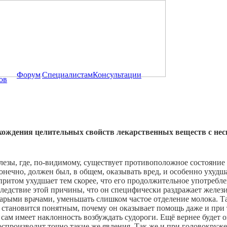
Форум
Специалистам
Консультации
ов
хождения целительных свойств лекарственных веществ с не
езы, где, по-видимому, существует противоположное состояние ж
онечно, должен был, в общем, оказывать вред, и особенно ухудшае
итом ухудшает тем скорее, что его продолжительное употреблен
следствие этой причины, что он специфически раздражает желези
тарыми врачами, уменьшать слишком частое отделение молока. Т
 становится понятным, почему он оказывает помощь даже и при
 сам имеет наклонность возбуждать судороги. Ещё вернее будет 
оспроизводит точно такие же явления. Так же и при головокруж