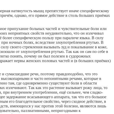
мерная натянутость мышц препятствует иначе специфическому
причём, однако, его прямое действие в столь больших приёмах
ьное припухание больных частей и чувствительные боли или
своих неприятных свойств неудивительно, что он излечивал
щё более специфическую пользу при параличе языка. В силу
и при ночных болях, вследствие злоупотребления ртутью. В
 силу своего стремления вызывать зуд и покалывание в коже,
изошли от злоупотребления ртутью. Так как он сам по себе в
 легко понять, почему он был полезен в судорожных
аздражает нервы женских половых частей и (в больших приёмах)
 и сумасшедшие речи, поэтому правдоподобно, что это
но высокопарными и часто непонятными речами, которые в
енно там, где одновременно существуют боли в области
ах излечивают. Так как это растение вызывает рожу лица, то
н, при внутреннем употреблении, ещё сильнее, чем сладко-
щее задержание всасывающего аппарата, так что его большое
ным его благодетельное свойство, через сходное действие, в
едств, имеющихся у нас против этой болезни, являются лишь
довательно, паллиативными, непригодными к