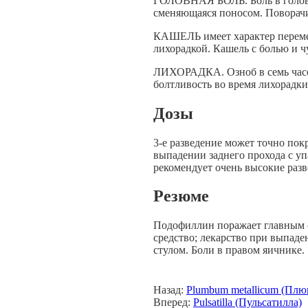
ГОЛОВНАЯ БОЛЬ. Боль в голове 
сменяющаяся поносом. Поворачи
КАШЕЛЬ имеет характер перемеж
лихорадкой. Кашель с болью и ч
ЛИХОРАДКА. Озноб в семь часов 
болтливость во время лихорадк
Дозы
3-е разведение может точно пок
выпадении заднего прохода с уп
рекомендует очень высокие разв
Резюме
Подофиллин поражает главным 
средство; лекарство при выпад
стулом. Боли в правом яичнике.
Назад:
Plumbum metallicum (Пл
Вперед:
Pulsatilla (Пульсатилла)