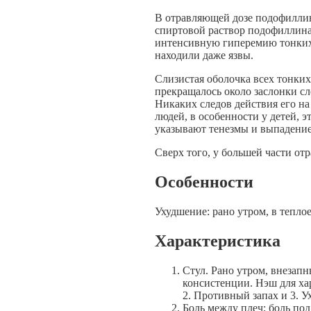
В отравляющей дозе подофиллин 
спиртовой раствор подофиллина
интенсивную гиперемию тонких 
находили даже язвы.
Слизистая оболочка всех тонки
прекращалось около заслонки сл
Никаких следов действия его н
людей, в особенности у детей, э
указывают тенезмы и выпадение
Сверх того, у большей части о
Особенности
Ухудшение: рано утром, в теплое
Характеристика
Стул. Рано утром, внезапн
консистенции. Нэш для ха
2. Противный запах и 3. У
Боль между плеч; боль под