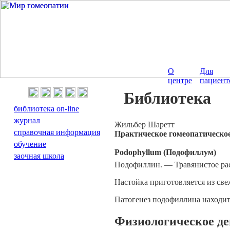
О
Для
центре
пациент
Библиотека
библиотека on-line
журнал
Жильбер Шаретт
справочная информация
Практическое гомеопатическо
обучение
Podophyllum (Подофиллум)
заочная школа
Подофиллин. — Травянистое рас
Настойка приготовляется из св
Патогенез подофиллина находит
Физиологическое де