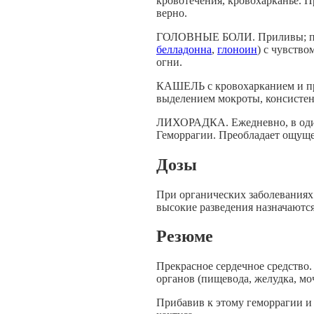
кровотечения, кровохарканье. П
верно.
ГОЛОВНЫЕ БОЛИ. Приливы; пуль
белладонна
,
глоноин
) с чувство
огни.
КАШЕЛЬ с кровохарканием и при
выделением мокроты, консистенц
ЛИХОРАДКА. Ежедневно, в один 
Геморрагии. Преобладает ощущен
Дозы
При органических заболеваниях
высокие разведения назначаютс
Резюме
Прекрасное сердечное средство.
органов (пищевода, желудка, моч
Прибавив к этому геморрагии и