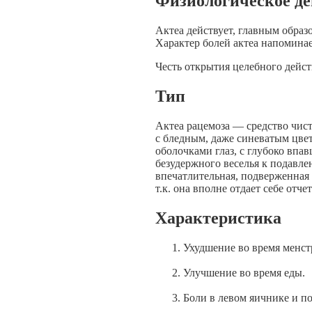
Физиологическое де
Актеа действует, главным обра
Характер болей актеа напомина
Честь открытия целебного дейс
Тип
Актеа рацемоза — средство чист
с бледным, даже синеватым цве
оболочками глаз, с глубоко впа
безудержного веселья к подавл
впечатлительная, подверженная 
т.к. она вполне отдает себе от
Характеристика
Ухудшение во время менст
Улучшение во время еды.
Боли в левом яичнике и по