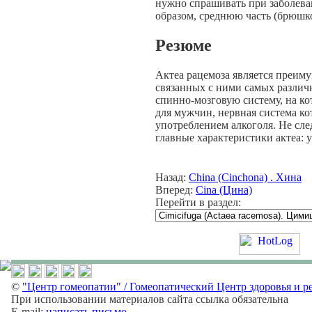
нужно спрашивать при заболева
образом, среднюю часть (брюшк
Резюме
Актеа рацемоза является преим
связанных с ними самых различн
спинно-мозговую систему, на ко
для мужчин, нервная система 
употреблением алкоголя. Не след
главные характеристики актеа: 
Назад:
China (Cinchona) . Хина
Вперед:
Cina (Цина)
Перейти в раздел:
©
"Центр гомеопатии" / Гомеопатический Центр здоровья и р
При использовании материалов сайта ссылка обязательна
E-mail:
написать письмо