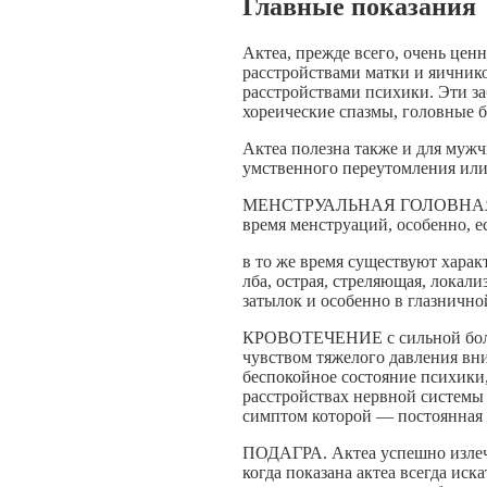
Главные показания
Актеа, прежде всего, очень цен
расстройствами матки и яичнико
расстройствами психики. Эти за
хореические спазмы, головные б
Актеа полезна также и для муж
умственного переутомления или
МЕНСТРУАЛЬНАЯ ГОЛОВНАЯ БОЛЬ
время менструаций, особенно, е
в то же время существуют харак
лба, острая, стреляющая, локал
затылок и особенно в глазничной
КРОВОТЕЧЕНИЕ с сильной болью
чувством тяжелого давления в
беспокойное состояние психики,
расстройствах нервной системы 
симптом которой — постоянная 
ПОДАГРА. Актеа успешно излечи
когда показана актеа всегда ис