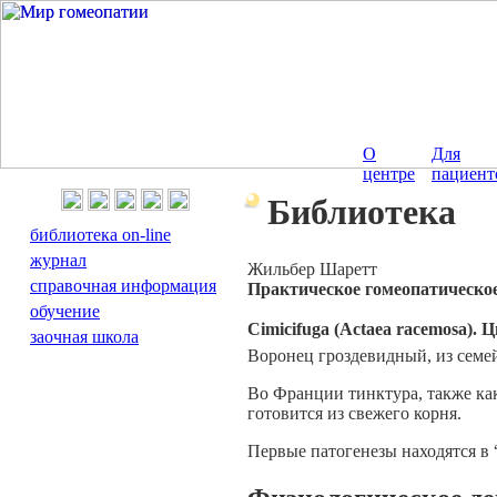
О
Для
центре
пациент
Библиотека
библиотека on-line
журнал
Жильбер Шаретт
справочная информация
Практическое гомеопатическо
обучение
Cimicifuga (Actaea racemosa).
заочная школа
Воронец гроздевидный, из семе
Во Франции тинктура, также как
готовится из свежего корня.
Первые патогенезы находятся в