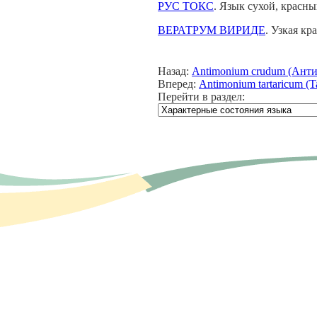
РУС ТОКС
. Язык сухой, красны
ВЕРАТРУМ ВИРИДЕ
. Узкая кр
Назад:
Antimonium crudum (Ант
Вперед:
Antimonium tartaricum (
Перейти в раздел: