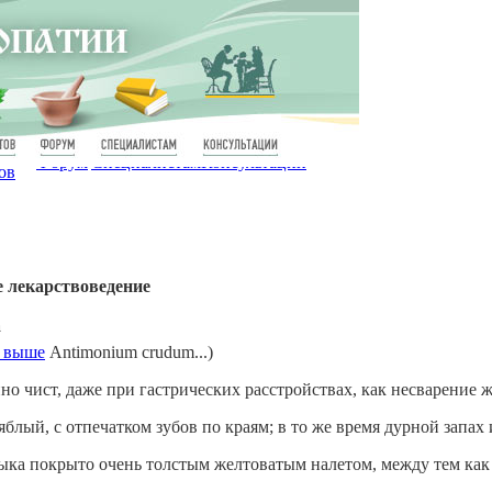
Форум
Специалистам
Консультации
ов
е лекарствоведение
а
. выше
Antimonium crudum...)
но чист, даже при гастрических расстройствах, как несварение
блый, с отпечатком зубов по краям; в то же время дурной запах 
зыка покрыто очень толстым желтоватым налетом, между тем как