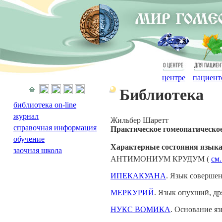
О
Для
центре
пациент
Библиотека
библиотека on-line
журнал
Жильбер Шаретт
справочная информация
Практическое гомеопатическо
обучение
Характерные состояния язык
заочная школа
АНТИМОНИУМ КРУДУМ (
см
ИПЕКАКУАНА
. Язык совершен
МЕРКУРИЙ
. Язык опухший, дря
НУКС ВОМИКА
. Основание я