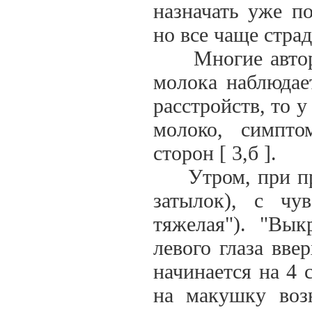
назначать уже п
но все чаще стр
Многие авторы 
молока наблюдае
расстройств, то у
молоко, симпт
сторон [ 3,б ].
Утром, при проб
затылок), с чу
тяжелая"). "Вы
левого глаза вве
начинается на 4 
на макушку воз