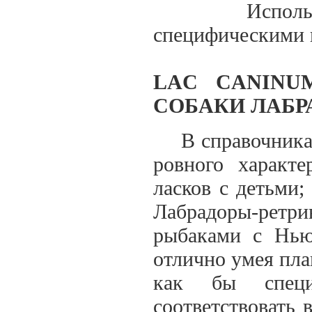
Используется
специфическими 
LAC CANINU
СОБАКИ ЛАБРА
В справочниках 
ровного характе
ласков с детьми;
Лабрадоры-ретри
рыбаками с Ньюф
отлично умея пла
как бы специ
соответствовать 