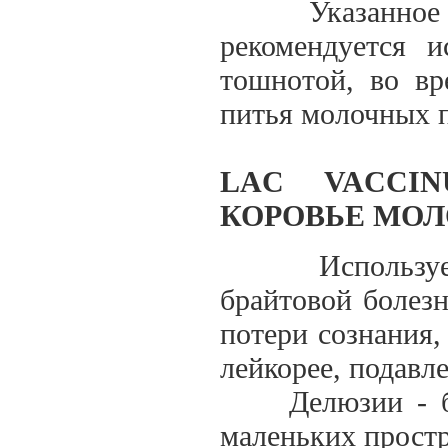
Указанное сре
рекомендуется 
тошнотой, во вр
питья молочных 
LAC VACCI
КОРОВЬЕ МОЛ
Используется 
брайтовой болезн
потери сознания,
лейкорее, подавл
Делюзии - быст
маленьких простр