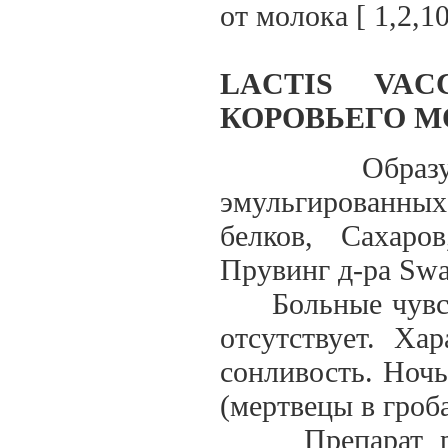
от молока [ 1,2,10
LACTIS VA
КОРОВЬЕГО М
Образуются 
эмульгированных
белков, Сахаро
Прувинг д-ра Sw
Больные чувств
отсутствует. Ха
сонливость. Ноч
(мертвецы в гроб
Препарат реко