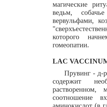
магические рит
ведьм, собач
вервульфами, ко
"сверхъестестве
которого начн
гомеопатии.
LAC VACCINUM
Прувинг - д-р B
содержит не
растворенном, 
соотношение в
аминокислот (в г/