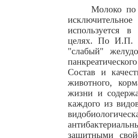
Молоко по сво
исключительно
используется в
целях. По И.П. 
"слабый" желуд
панкреатическог
Состав и качес
животного, корм
жизни и содержа
каждого из видо
видобиологичес
антибактериальн
защитными свой