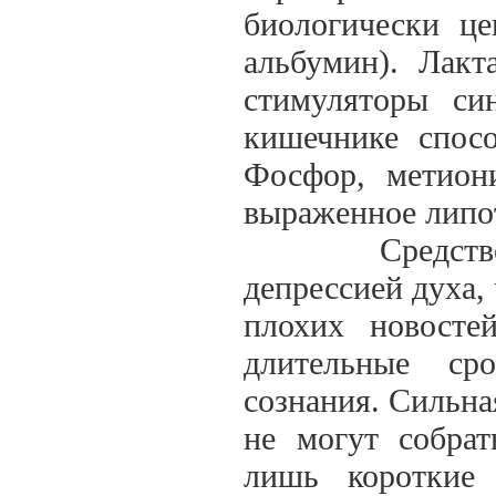
биологически це
альбумин). Лакт
стимуляторы си
кишечнике спос
Фосфор, метион
выраженное липо
Средство пок
депрессией духа,
плохих новосте
длительные ср
сознания. Сильна
не могут собрат
лишь короткие