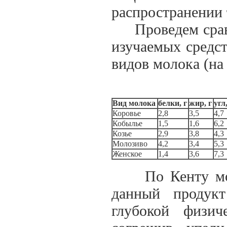
распространении т
Проведем сравн
изучаемых средс
видов молока (на 
Вид молока
белки, г
жир, г
угл,
Коровье
2,8
3,5
4,7
Кобылье
1,5
1,6
6,2
Козье
2,9
3,8
4,3
Молозиво
4,2
3,4
5,3
Женское
1,4
3,6
7,3
По Кенту моло
данный продукт
глубокой физи