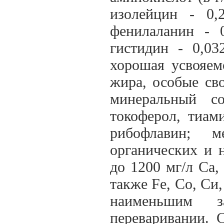
изолейцин - 0,
фенилаланин - 0
гистидин - 0,03
хорошая усвояем
жира, особые св
минеральный со
токоферол, тиам
рибофлавин; м
органических и н
до 1200 мг/л Са, 
также Fe, Со, Си,
наименьшим з
переваривании. 