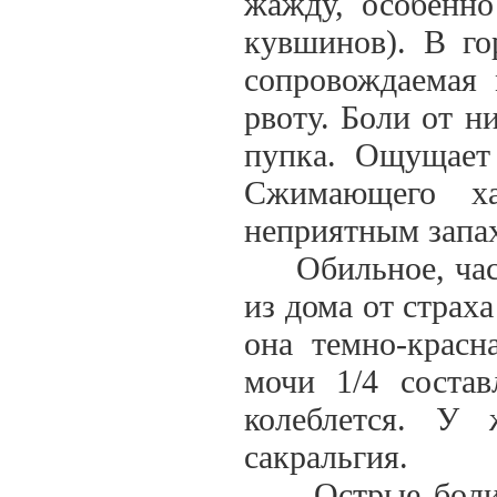
жажду, особенно
кувшинов). В го
сопровождаемая 
рвоту. Боли от н
пупка. Ощущает
Сжимающего ха
неприятным запа
Обильное, часто
из дома от страх
она темно-красн
мочи 1/4 состав
колеблется. У 
сакральгия.
Острые боли (р