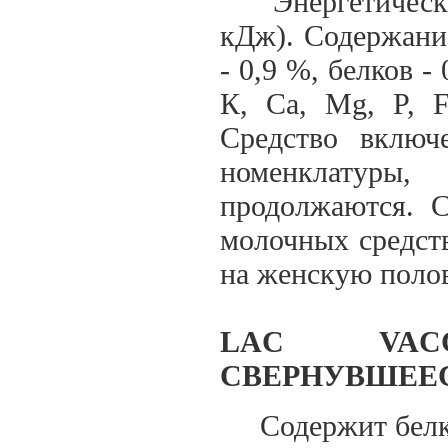
Энергетическая 
кДж). Содержание
- 0,9 %, белков -
К, Са, Mg, P, F
Средство вклю
номенклатур
продолжаются. С
молочных средст
на женскую полов
LAC VAC
СВЕРНУВШЕЕС
Cодержит белко