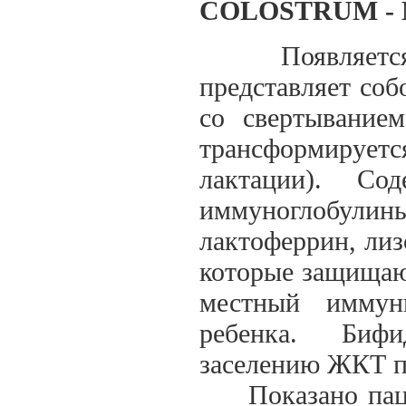
COLOSTRUM -
Появляется в 
представляет соб
со свертывание
трансформируетс
лактации). Со
иммуноглобулины
лактоферрин, лиз
которые защищаю
местный иммун
ребенка. Бифи
заселению ЖКТ п
Показано пацие