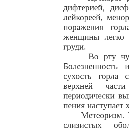
дифтерией, дисф
лейкореей, мено
поражения гор
женщины легко 
груди.
Во рту чувств
Болезненность 
сухость горла 
верхней части
периодически вы
пения наступает 
Метеоризм. На
слизистых обо