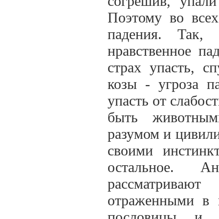
согрешив, упали
Поэтому во всех
падения. Так,
нравственное па
страх упасть, сп
козы - угроза п
упасть от слабос
быть животным
разумом и цивил
своими инстинк
остальное. А
рассматриваю
отраженными в 
пословицы и п