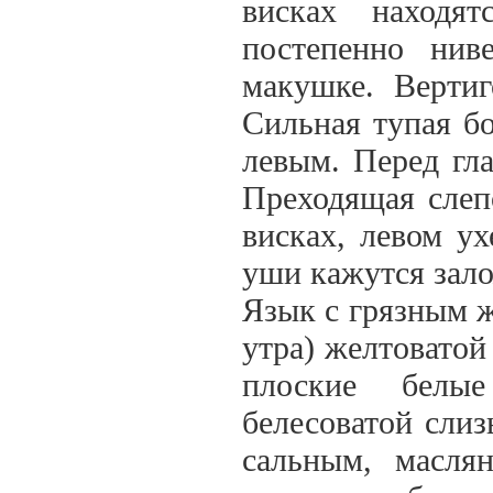
висках находя
постепенно нив
макушке. Вертиг
Сильная тупая бо
левым. Перед гла
Преходящая слепо
висках, левом ух
уши кажутся зало
Язык с грязным ж
утра) желтоватой
плоские белые
белесоватой слиз
сальным, масля