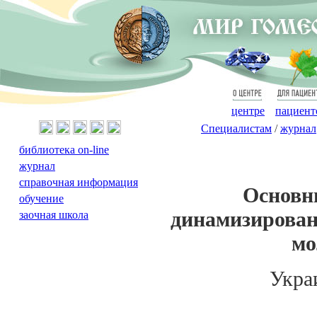
О
Для
центре
пациент
Специалистам
/
журнал
библиотека on-line
журнал
справочная информация
Основн
обучение
динамизирован
заочная школа
мо
Укра