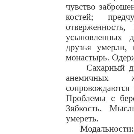
чувство заброше
костей; предч
отверженность,
усыновленных д
друзья умерли, 
монастырь. Одер
Сахарный диаб
анемичных ж
сопровождаются 
Проблемы с бер
Зябкость. Мысл
умереть.
Модальности: л