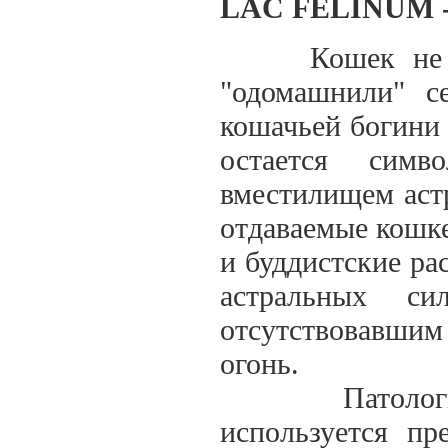
LAC FELINUM 
Кошек не одом
"одомашнили" с
кошачьей богини 
остается симв
вместилищем астр
отдаваемые кошке
и буддистские ра
астральных си
отсутствовавшим
огонь.
Патологическ
используется пр