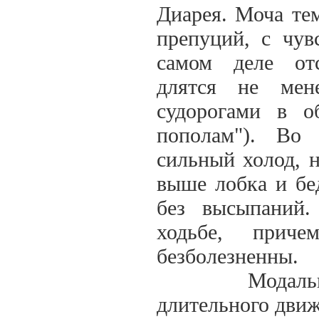
Диарея. Моча те
препуций, с чув
самом деле отс
длятся не мен
судорогами в о
пополам"). Во
сильный холод, н
выше лобка и бед
без высыпаний
ходьбе, прич
безболезненны.
Модальности:
длительного дви