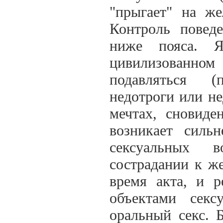
"прыгает" на ж
Контроль повед
ниже пояса. Я
цивилизованн
подавляться (
недотроги или не
мечтах, сновиден
возникает силь
сексуальных 
сострадании к жер
время акта, и 
объектами секс
оральный секс. Б