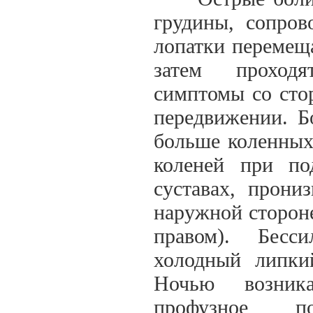
грудины, сопров
лопатки перемеща
затем проходя
симптомы со сто
передвижении. Бо
больше коленных
коленей при по
суставах, прони
наружной стороне
правом). Бесс
холодный липки
Ночью возника
профузное по