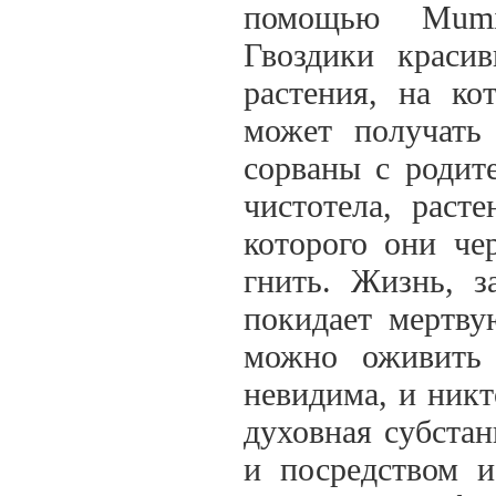
помощью Mumia
Гвоздики краси
растения, на ко
может получать
сорваны с родит
чистотела, раст
которого они че
гнить. Жизнь, з
покидает мертву
можно оживить 
невидима, и никт
духовная субста
и посредством и