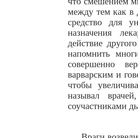
что смешением мн
между тем как в 
средство для у
назначения лек
действие другог
напомнить мног
совершенно ве
варварским и гов
чтобы увеличива
называл врачей
соучастниками дь
Враги возвели н