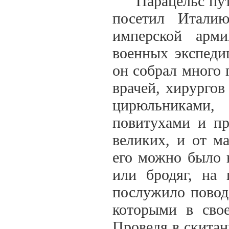
Парацельс путе
посетил Итали
имперской арм
военных экспеди
он собрал много 
врачей, хирургов
цирюльниками,
повитухами и пр
великих, и от м
его можно было 
или бродяг, на 
послужило повод
которыми в свое
Проведя в скитан