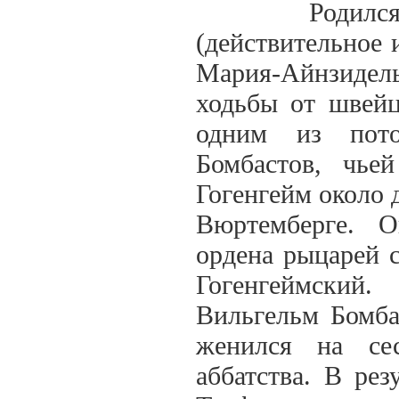
Родился Фил
(действительное 
Мария-Айнзидель
ходьбы от швейц
одним из пото
Бомбастов, чье
Гогенгейм около 
Вюртемберге. О
ордена рыцарей с
Гогенгеймский.
Вильгельм Бомбас
женился на сес
аббатства. В рез