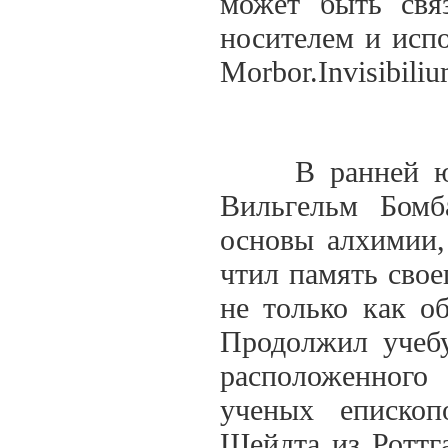
может быть свя
носителем и испо
Morbor.Invisibiliu
В ранней юнос
Вильгельм Бомб
основы алхимии,
чтил память свое
не только как об
Продолжил учебу
расположенного
ученых епископ
Шейдта из Роттг