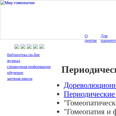
О
Для
центре
пациент
библиотека on-line
журнал
Периодичес
справочная информация
обучение
заочная школа
Дореволюционн
Периодические 
"Гомеопатическ
"Гомеопатия и 