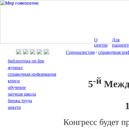
О
Для
центре
пациент
Специалистам
/
справочная ин
библиотека on-line
журнал
справочная информация
-й
книги
5
Между
обучение
заочная школа
биржа труда
анкета
Конгресс будет п