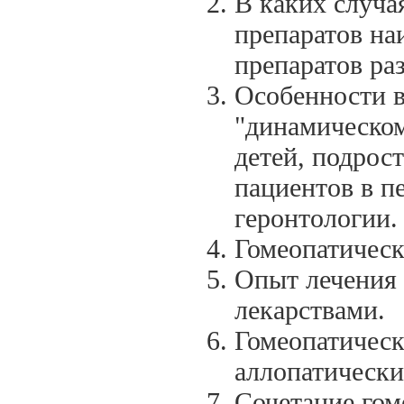
В каких случа
препаратов на
препаратов ра
Особенности в
"динамическом
детей, подрос
пациентов в п
геронтологии.
Гомеопатическ
Опыт лечения
лекарствами.
Гомеопатичес
аллопатически
Сочетание гом