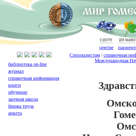
О
Для
центре
пациент
Специалистам
/
справочная ин
Международная Нау
библиотека on-line
журнал
справочная информация
Здравст
книги
обучение
заочная школа
Омско
биржа труда
Гоме
анкета
Омс