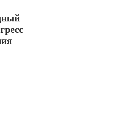
дный
гресс
ния