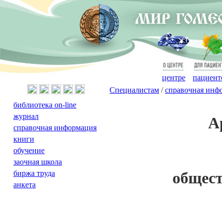
О
Для
центре
пациент
Специалистам
/
справочная инф
библиотека on-line
журнал
А
справочная информация
книги
обучение
заочная школа
биржа труда
общест
анкета