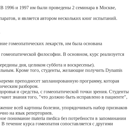
 В 1996 и 1997 им были проведены 2 семинара в Москве,
аратов, и является автором нескольких книг испытаний.
а
ние гомеопатических лекарств, им была основана
 гомеопатической философии. В основном, курс реализуется
ередины дня, целиком суббота и воскресенье).
ельным. Кроме того, студенты, желающие получить Dynamis
Джереми преподнесет запланированную программу, которая
ническим разбором.
доровья и средства, с гомеопатической точки зрения. Студенты
чают знания того, "что должно быть исправлено в пациенте",
ажение всей картины болезни, упорядочивать набор признаков
чно на язык реперториев.
ое понимание materia medica без потребности в запоминании
 В течение курса гомеопатия сопоставляется с другими