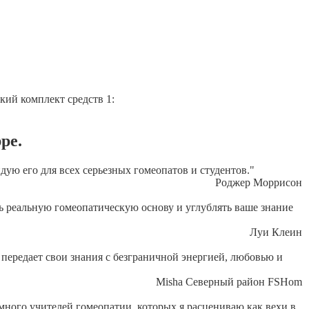
кий комплект средств 1:
ре.
ую его для всех серьезных гомеопатов и студентов."
Роджер Моррисон
ь реальную гомеопатическую основу и углублять ваше знание
Луи Клеин
 передает свои знания с безграничной энергией, любовью и
Misha Северный район FSHom
много учителей гомеопатии, которых я расцениваю как вехи в