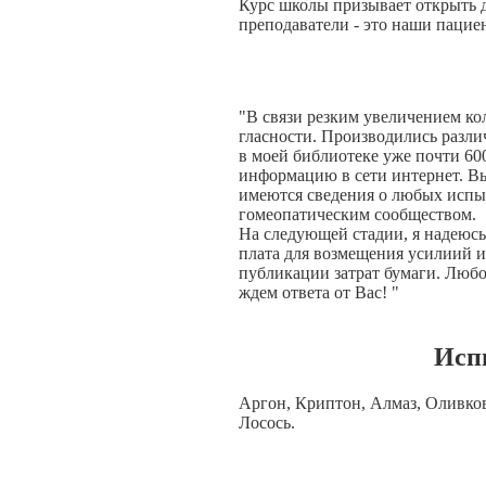
Курс школы призывает открыть д
преподаватели - это наши пацие
"В связи резким увеличением ко
гласности. Производились различ
в моей библиотеке уже почти 60
информацию в сети интернет. Вы
имеются сведения о любых испыт
гомеопатическим сообществом.
На следующей стадии, я надеюсь 
плата для возмещения усилиий и
публикации затрат бумаги. Любо
ждем ответа от Вас! "
Исп
Аргон, Криптон, Алмаз, Оливков
Лосось.