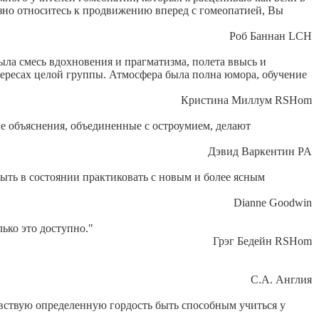
зно относитесь к продвижению вперед с гомеопатией, Вы
Роб Баннан LCH
была смесь вдохновения и прагматизма, полета ввысь и
нтересах целой группы. Атмосфера была полна юмора, обучение
Кристина Миллум RSHom
е объяснения, объединенные с остроумием, делают
Дэвид Варкентин PA
быть в состоянии практиковать с новым и более ясным
Dianne Goodwin
ько это доступно."
Грэг Бедейн RSHom
C.A. Англия
увствую определенную гордость быть способным учиться у