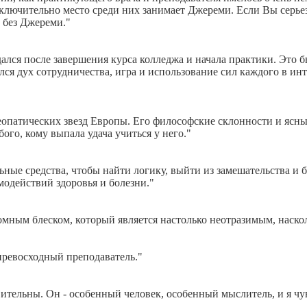
ключительно место среди них занимает Джереми. Если Вы серье
е без Джереми."
дался после завершения курса колледжа и начала практики. Это 
елся дух сотрудничества, игра и использование сил каждого в и
еопатических звезд Европы. Его философские склонности и ясны
го, кому выпала удача учиться у него."
ные средства, чтобы найти логику, выйти из замешательства и 
одействий здоровья и болезни."
мным блеском, который является настолько неотразимым, наскол
 превосходный преподаватель."
ительны. Он - особенный человек, особенный мыслитель, и я ч