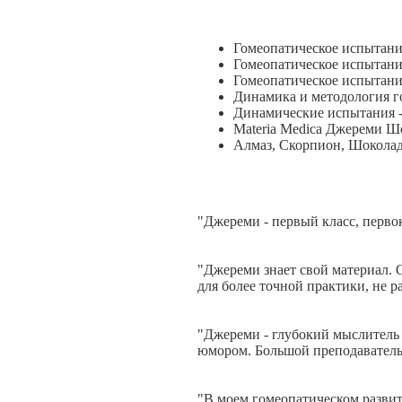
Гомеопатическое испытани
Гомеопатическое испытан
Гомеопатическое испытан
Динамика и методология 
Динамические испытания -
Materia Medica Джереми Ше
Алмаз, Скорпион, Шоколад,
"Джереми - первый класс, перво
"Джереми знает свой материал. 
для более точной практики, не ра
"Джереми - глубокий мыслитель 
юмором. Большой преподаватель
"В моем гомеопатическом развит