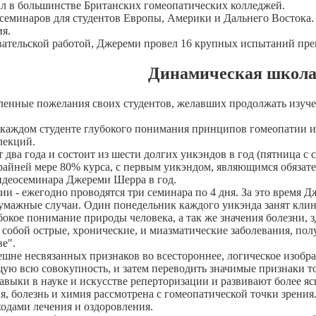
вал в большинстве Британских гомеопатических колледжей.
 семинаров для студентов Европы, Америки и Дальнего Востока.
я.
тельской работой, Джереми провел 16 крупных испытаний преп
Динамическая школ
сленные пожелания своих студентов, желавших продолжать изуче
в каждом студенте глубокого понимания принципов гомеопатии и
лекций.
два года и состоит из шести долгих уикэндов в год (пятница с с
райней мере 80% курса, с первым уикэндом, являющимся обязат
идеосеминара Джереми Шерра в год.
и - ежегодно проводятся три семинара по 4 дня. За это время 
бумажные случаи. Один понедельник каждого уикэнда занят кли
кое понимание природы человека, а так же значения болезни, з
собой острые, хронические, и миазматические заболевания, полу
ве".
ешне несвязанных признаков во всестороннее, логическое изобр
ую всю совокупность, и затем переводить значимые признаки то
ыки в науке и искусстве реперторизации и развивают более ясн
, болезнь и химия рассмотрена с гомеопатической точки зрения.
одами лечения и оздоровления.