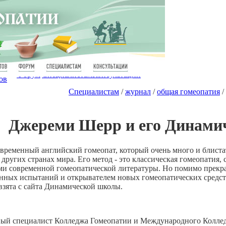
Форум
Специалистам
Консультации
ов
Специалистам
/
журнал
/
общая гомеопатия
/
Джереми Шерр и его Динами
ременный английский гомеопат, который очень много и блистат
 других странах мира. Его метод - это классическая гомеопатия
ами современной гомеопатической литературы. Но помимо прекр
анных испытаний и открывателем новых гомеопатических средст
зята с сайта Динамической школы.
ый специалист Колледжа Гомеопатии и Международного Коллед