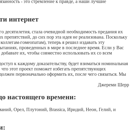
занность - это стремление к правде, а наши лучшие
ти интернет
о десятилетия, стала очевидной необходимость предания их
х препятствий, до сих пор эта идея не реализована. Поскольку
оллегам-гомеопатам), теперь я решил издавать эту
ытаниях, проведенных в мире в последнее время. Если у Вас
добавьте их, чтобы совместно использовать их со всем
доступ к каждому доказательству, будет взиматься номинальная
, что этот проект поможет избегать препятствующих
должен первоначально оформить их, после чего связаться. Мы
Джереми Шерр
о настоящего времени:
ний, Орел, Плутоний, Brassica, Иридий, Неон, Гелий, и
и: