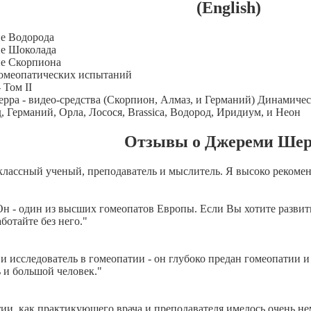
(English)
е Водорода
ие Шоколада
ие Скорпиона
гомеопатических испытаний
 Том II
рра - видео-средства (Скорпион, Алмаз, и Германий) Динамичес
 Германий, Орла, Лосося, Brassica, Водород, Иридиум, и Неон
Отзывы о Джереми Шер
классный ученый, преподаватель и мыслитель. Я высоко рекоменд
Он - один из высших гомеопатов Европы. Если Вы хотите развит
ботайте без него."
и исследователь в гомеопатии - он глубоко предан гомеопатии и
 и большой человек."
ии, как практикующего врача и преподавателя имелось очень не