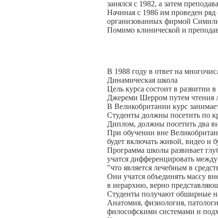
занялся с 1982, а затем препода
Начиная с 1986 им проведен ряд
организованных фирмой Симили
Помимо клинической и преподава
В 1988 году в ответ на многочи
Динамическая школа
Цель курса состоит в развитии 
Джереми Шерром путем чтения 
В Великобритании курс занимает 
Студенты должны посетить по к
Диплом, должны посетить два в
При обучении вне Великобритани
будет включать живой, видео и 
Программа школы развивает глубо
учатся дифференцировать между 
"что является лечебным в средст
Они учатся объединять массу вн
в иерархию, верно представляющ
Студенты получают обширные нав
Анатомия, физиология, патология
философскими системами и подх