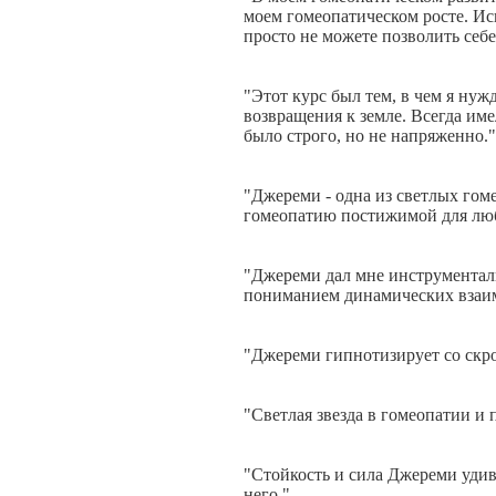
моем гомеопатическом росте. Ис
просто не можете позволить себ
"Этот курс был тем, в чем я нуж
возвращения к земле. Всегда им
было строго, но не напряженно."
"Джереми - одна из светлых гом
гомеопатию постижимой для любо
"Джереми дал мне инструменталь
пониманием динамических взаим
"Джереми гипнотизирует со скро
"Светлая звезда в гомеопатии и
"Стойкость и сила Джереми удив
него."