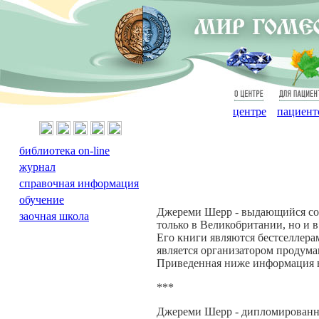
О
Для
центре
пациент
библиотека on-line
журнал
справочная информация
обучение
Джереми Шерр - выдающийся сов
заочная школа
только в Великобритании, но и в
Его книги являются бестселлер
является организатором продум
Приведенная ниже информация в
***
Джереми Шерр - дипломированн