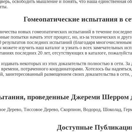
верь, освободить мышление и понять, что наша единственная обя
нты.
Гомеопатические испытания в се
личества новых гомеопатических испытаний в течение последнег
ные попытки начать этот процесс, но, из-за технических и други
0 результатов последних испытаний (благодаря многочисленным к
 можете изучить наш каталог и узнать о всех замечательных исп
аниях последних 20 лет, отсутствующих в каталоге, пожалуйста 
издавать некоторых из этих доказательств полностью в сети. За 
 времени, потраченного координаторами. Хотелось бы надеяться
й, заинтересованный размещением своих доказательства в сети, 
ытания, проведенные Джереми Шерром д
ое Дерево, Тиссовое Дерево, Скорпион, Водород, Шоколад, Герма
Доступные Публикаци