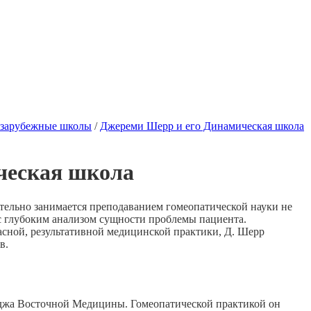
зарубежные школы
/
Джереми Шерр и его Динамическая школа
ческая школа
ельно занимается преподаванием гомеопатической науки не
, с глубоким анализом сущности проблемы пациента.
асной, результативной медицинской практики, Д. Шерр
в.
жа Восточной Медицины. Гомеопатической практикой он