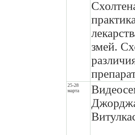
Схолтена
практик
лекарств
змей. Сх
различи
препарат
25-28
Видеосе
марта
Джордж
Витулка