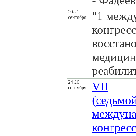
- Фадее
20-21
"1 межд
сентября
конгресс
восстан
медицин
реабили
24-26
VII
сентября
(седьмо
междун
конгрес