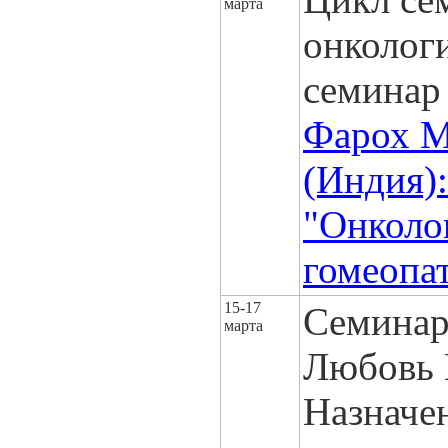
марта
онколог
семинар
Фарох М
(Индия):
"Онколо
гомеопа
15-17
Семинар
марта
Любовь 
Назначе