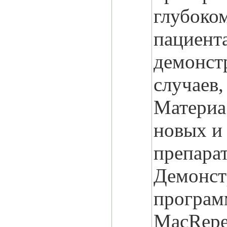
глубоко
пациента
демонст
случаев,
Материа
новых и
препарат
Демонст
програм
МасRepe