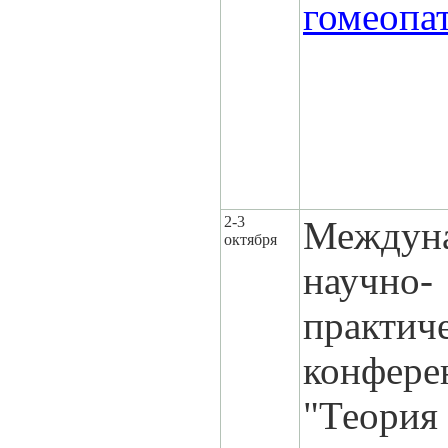
гомеопа
2-3
Междун
октября
научно-
практич
конфере
"Теория 