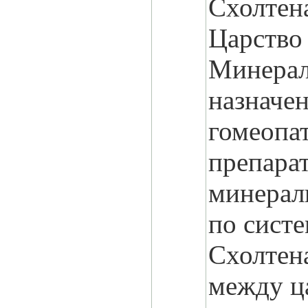
Схолтен
Царство
Минерал
назначе
гомеопа
препара
минерал
по сист
Схолтена
между ц