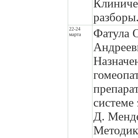
Клиниче
разборы
22-24
Фатула 
марта
Андреев
Назначе
гомеопа
препара
системе
Д. Менде
Методик