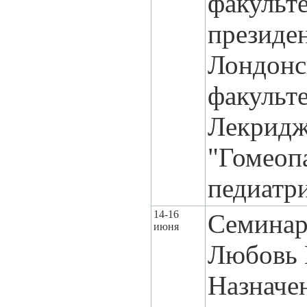
факульт
президе
Лондонс
факульте
Лекрид
"Гомеоп
педиатр
14-16
Семинар
июня
Любовь 
Назначе