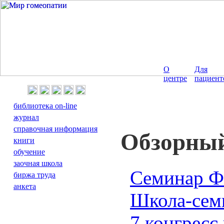
О
Для
центре
пациент
библиотека on-line
журнал
справочная информация
Обзорный
книги
обучение
заочная школа
Семинар Ф
биржа труда
анкета
Школа-семи
7 конгресс