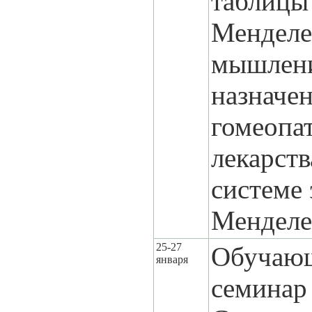
таблицы
Менделе
мышлен
назначе
гомеопа
лекарств
системе
Менделе
25-27
Обучаю
января
семинар