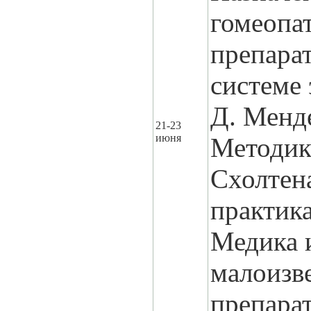
гомеопа
препара
системе
Д. Менде
21-23
июня
Методик
Схолтена
практик
Медика 
малоизв
препара