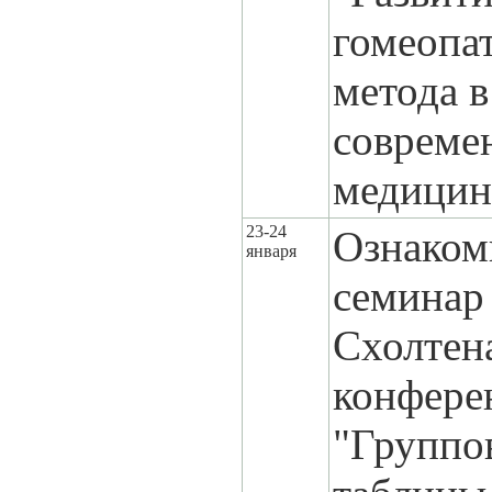
гомеопа
метода в
совреме
медицин
23-24
Ознаком
января
семинар
Схолтен
конфере
"Группо