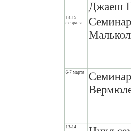
Джаеш 
13-15
Семинар
февраля
Малькол
6-7 марта
Семинар
Вермюл
13-14
Цикл се