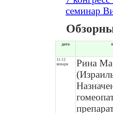
семинар В
Обзорны
дата
11-12
Рина Ма
января
(Израил
Назначе
гомеопа
препара