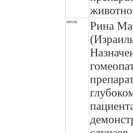
животног
июль
Рина Ма
(Израил
Назначе
гомеопа
препара
глубоко
пациента
демонст
случаев,