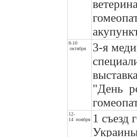
ветерин
гомеопа
акупунк
8-10
3-я мед
октября
специал
выставк
"День р
гомеопа
12-
1 съезд 
14 ноября
Украин