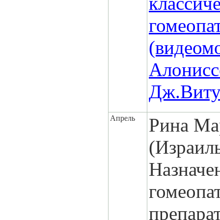
классич
гомеопа
(видеомо
Алонисс
Дж.Виту
Апрель
Рина Ма
(Израил
Назначе
гомеопа
препара