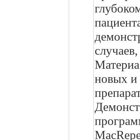
глубоко
пациента
демонст
случаев,
Материа
новых и
препарат
Демонст
програм
МасRepe