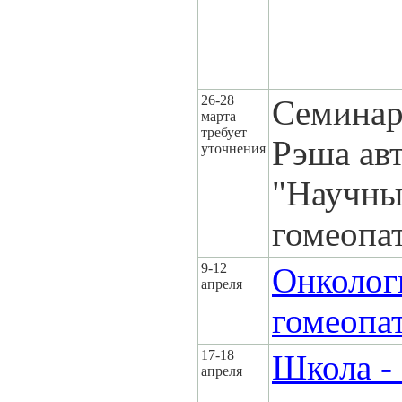
26-28
Семинар
марта
требует
Рэша ав
уточнения
"Научны
гомеопа
9-12
Онколог
апреля
гомеопа
17-18
Школа -
апреля