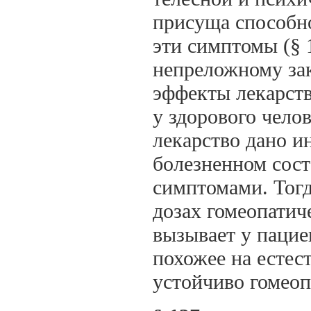
присуща способно
эти симптомы (§ 
непреложному зак
эффекты лекарст
у здорового челов
лекарство дано и
болезненном сос
симптомами. Тогд
дозах гомеопатич
вызывает у пацие
похожее на естес
устойчиво гомеоп