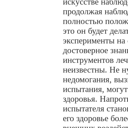
искусстве наблюд
продолжая наблюд
полностью положи
это он будет дела
эксперименты на 
достоверное знан
инструментов леч
неизвестны. Не н
недомогания, выз
испытания, могут
здоровья. Напрот
испытателя станов
его здоровье бол
внешних воздейст