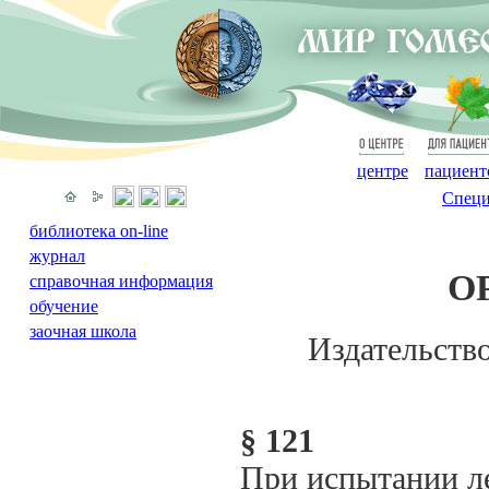
О
Для
центре
пациент
Специ
библиотека on-line
журнал
О
справочная информация
обучение
заочная школа
Издательств
§ 121
При испытании ле