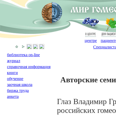
О
Для
центре
пациент
Специалист
библиотека on-line
журнал
справочная информация
книги
Авторские семи
обучение
заочная школа
биржа труда
анкета
Глаз Владимир Гр
российских гомео