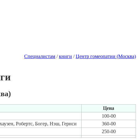
Специалистам
/
книги
/
Центр гомеопатии (Москва)
иги
ва)
Цена
100-00
узен, Робертс, Богер, Нэш, Гернси
360-00
250-00