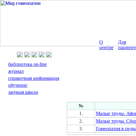
О
Для
центре
пациент
библиотека on-line
журнал
справочная информация
обучение
заочная школа
№
1.
Малые труды. Афор
2.
Малые труды. Сбо
3.
Гомеопатия в педи