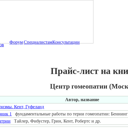
Форум
Специалистам
Консультации
ов
Прайс-лист на кн
Центр гомеопатии (Моск
Автор, название
измы. Кент, Гуфеланд
рник 1
фундаментальные работы по терии гомеопатии: Беннингха
атрии
Тайлер, Фибустер, Грин, Кент, Робертс и др.