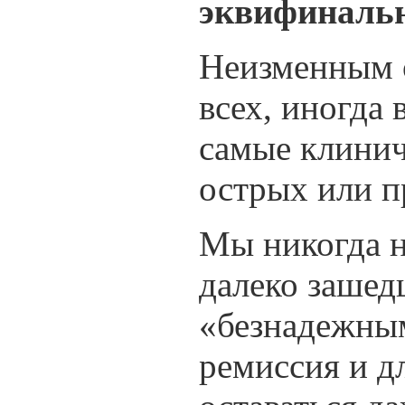
эквифиналь
Неизменным ос
всех, иногда
самые клинич
острых или п
Мы никогда н
далеко зашед
«безнадежным
ремиссия и д