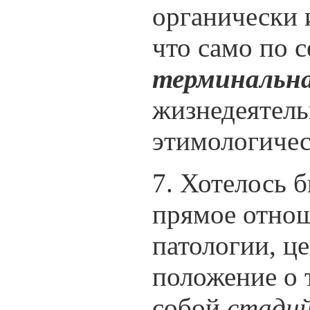
органически 
что само по 
терминальна
жизнедеятельн
этимологичес
7. Хотелось 
прямое отнош
патологии, ц
положение о 
собой
стади