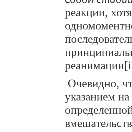
реакции, хотя
одномоментно
последовател
принципиаль
реанимации[ii
Очевидно, чт
указанием на
определенной
вмешательств