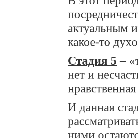
В этот перио
посредничест
актуальным и
какое-то дух
Стадия 5
– «
нет и несчаст
нравственная
И данная ста
рассматриват
ними остаютс