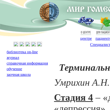
О
Для
центре
пациент
Специалис
библиотека on-line
журнал
справочная информация
Терминальны
обучение
заочная школа
Умрихин А.Н.
Стадия 4
– «
«депрессия», 