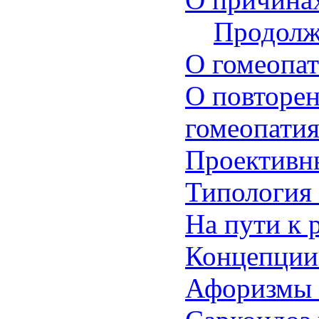
Продолж
О гомеопат
О повторе
гомеопатия
Проективны
Типология
На пути к 
Концепции 
Афоризмы 