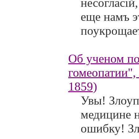
несогласій
еще намъ э
поукрощае
Об ученом по
гомеопатии",
1859)
Увы! Злоуп
медицине н
ошибку! Зл