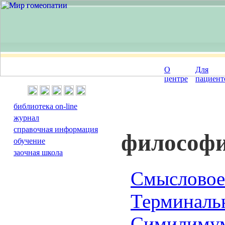
О
Для
центре
пациент
библиотека on-line
журнал
справочная информация
философи
обучение
заочная школа
Смысловое
Терминальн
Симилимум 