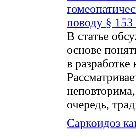
гомеопатичес
поводу § 153
В статье обс
основе поня
в разработке
Рассматривае
неповторима,
очередь, тр
Саркоидоз ка